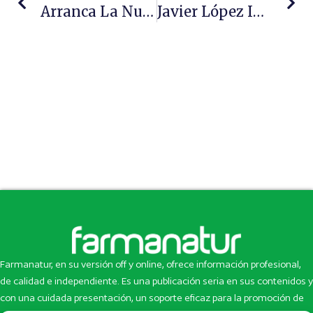
Arranca La Nueva Temporada Del Canal De Videoconsejos Tu Farmacéutico Informa En Dermofarmacia
Javier López Imparte Una ‘clase Magistral’ A Universitarios Y Ofrece Una Visión Del Liderazgo Basado En Valores
Farmanatur, en su versión off y online, ofrece información profesional,
de calidad e independiente. Es una publicación seria en sus contenidos y
con una cuidada presentación, un soporte eficaz para la promoción de