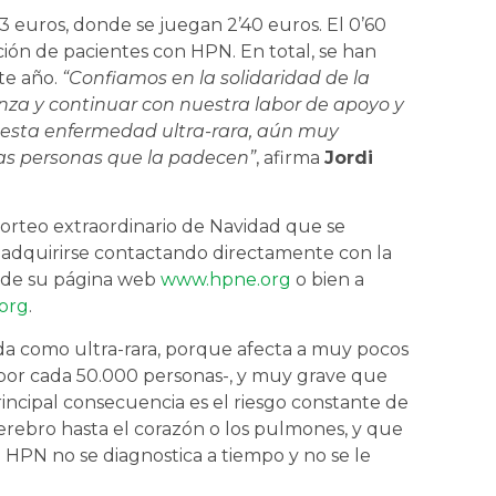
 3 euros, donde se juegan 2’40 euros. El 0’60
ión de pacientes con HPN. En total, se han
te año.
“Confiamos en la solidaridad de la
nza y continuar con nuestra labor de apoyo y
 esta enfermedad ultra-rara, aún muy
las personas que la padecen”
, afirma
Jordi
 sorteo extraordinario de Navidad que se
 adquirirse contactando directamente con la
s de su página web
www.hpne.org
o bien a
org
.
a como ultra-rara, porque afecta a muy pocos
por cada 50.000 personas-, y muy grave que
principal consecuencia es el riesgo constante de
cerebro hasta el corazón o los pulmones, y que
a HPN no se diagnostica a tiempo y no se le