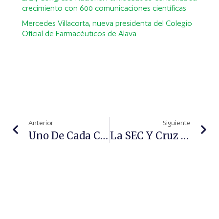
crecimiento con 600 comunicaciones científicas
Mercedes Villacorta, nueva presidenta del Colegio
Oficial de Farmacéuticos de Álava
Anterior
Siguiente
Uno De Cada Cinco Pacientes De Psoriasis Desarrolla Artritis
La SEC Y Cruz Roja Se Unen Para Crear Un Registro De Desfibriladores