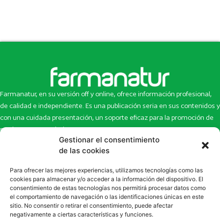
Farmanatur, en su versión off y online, ofrece información profesional,
de calidad e independiente. Es una publicación seria en sus contenidos y
con una cuidada presentación, un soporte eficaz para la promoción de
productos y novedades.
Gestionar el consentimiento
Inicio
Noticias
de las cookies
La revista
Entrevistas
Para ofrecer las mejores experiencias, utilizamos tecnologías como las
Newsletter
Artículos
cookies para almacenar y/o acceder a la información del dispositivo. El
Eco Multimedia
Escaparate
consentimiento de estas tecnologías nos permitirá procesar datos como
Contacto
Enlaces de interés
el comportamiento de navegación o las identificaciones únicas en este
sitio. No consentir o retirar el consentimiento, puede afectar
SUSCRÍBETE A NUESTRO NEWSLETTER
negativamente a ciertas características y funciones.