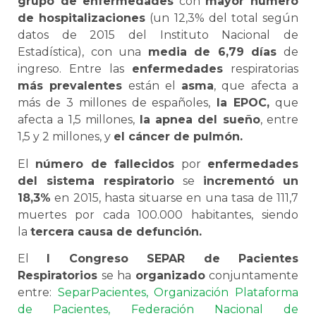
grupo de enfermedades
con
mayor número
de hospitalizaciones
(un 12,3% del total según
datos de 2015 del Instituto Nacional de
Estadística), con una
media de 6,79 días
de
ingreso. Entre las
enfermedades
respiratorias
más prevalentes
están el
asma
, que afecta a
más de 3 millones de españoles,
la EPOC,
que
afecta a 1,5 millones,
la apnea del sueño
, entre
1,5 y 2 millones, y
el cáncer de pulmón.
El
número de fallecidos
por
enfermedades
del sistema respiratorio
se
incrementó
un
18,3%
en 2015, hasta situarse en una tasa de 111,7
muertes por cada 100.000 habitantes, siendo
la
tercera causa de defunción.
El
I Congreso SEPAR de Pacientes
Respiratorios
se ha
organizado
conjuntamente
entre:
SeparPacientes,
Organización Plataforma
de Pacientes,
Federación Nacional de