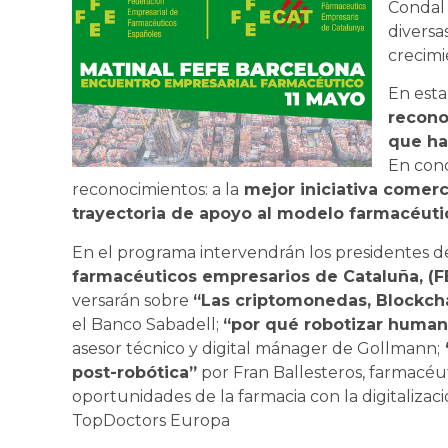
Condal 
diversa
crecimi
En esta
recono
que ha
En conc
reconocimientos: a la
mejor iniciativa comerci
trayectoria de apoyo al modelo farmacéuti
En el programa intervendrán los presidentes 
farmacéuticos empresarios de Cataluña, (
versarán sobre
“Las criptomonedas, Blockcha
el Banco Sabadell;
“por qué robotizar humani
asesor técnico y digital mánager de Gollmann;
post-robótica”
por Fran Ballesteros, farmacéut
oportunidades de la farmacia con la digitalizac
TopDoctors Europa