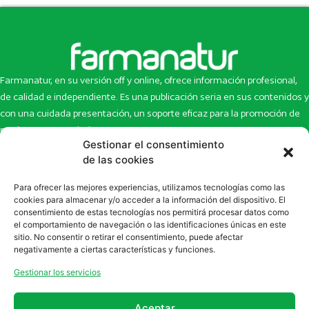
Farmanatur, en su versión off y online, ofrece información profesional,
de calidad e independiente. Es una publicación seria en sus contenidos y
con una cuidada presentación, un soporte eficaz para la promoción de
productos y novedades.
Gestionar el consentimiento
Inicio
Noticias
de las cookies
La revista
Entrevistas
Para ofrecer las mejores experiencias, utilizamos tecnologías como las
Newsletter
Artículos
cookies para almacenar y/o acceder a la información del dispositivo. El
Eco Multimedia
Escaparate
consentimiento de estas tecnologías nos permitirá procesar datos como
Contacto
Enlaces de interés
el comportamiento de navegación o las identificaciones únicas en este
sitio. No consentir o retirar el consentimiento, puede afectar
SUSCRÍBETE A NUESTRO NEWSLETTER
negativamente a ciertas características y funciones.
Puedes suscribirte a nuestro newsletter rellenando el formulario en
Gestionar los servicios
la sección de
Newsletter
Aceptar