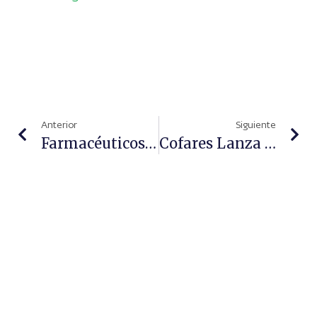
Anterior
Siguiente
Farmacéuticos Comunitarios Ponen En Marcha Una Campaña Sanitaria De Sensibilización Sobre La Migraña
Cofares Lanza Un Reto Para Mejorar La Eficiencia De Las Farmacias Usando La Inteligencia Artificial