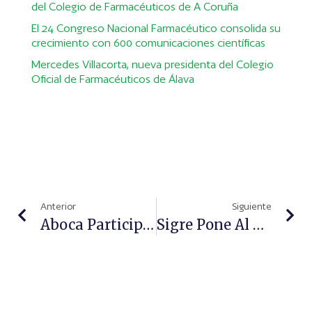
del Colegio de Farmacéuticos de A Coruña
El 24 Congreso Nacional Farmacéutico consolida su
crecimiento con 600 comunicaciones científicas
Mercedes Villacorta, nueva presidenta del Colegio
Oficial de Farmacéuticos de Álava
Anterior
Siguiente
Aboca Participa En La I Green Week Selfcare Presentando La Sostenibilidad Como Elemento De Competitividad
Sigre Pone Al Ciudadano En El Centro De Su Nueva Campaña Para El Reciclado De Medicamentos