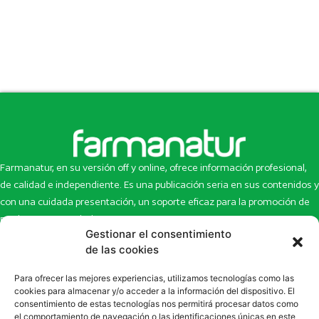
Farmanatur, en su versión off y online, ofrece información profesional,
de calidad e independiente. Es una publicación seria en sus contenidos y
con una cuidada presentación, un soporte eficaz para la promoción de
productos y novedades.
Gestionar el consentimiento
Inicio
Noticias
de las cookies
La revista
Entrevistas
Para ofrecer las mejores experiencias, utilizamos tecnologías como las
Newsletter
Artículos
cookies para almacenar y/o acceder a la información del dispositivo. El
Eco Multimedia
Escaparate
consentimiento de estas tecnologías nos permitirá procesar datos como
Contacto
Enlaces de interés
el comportamiento de navegación o las identificaciones únicas en este