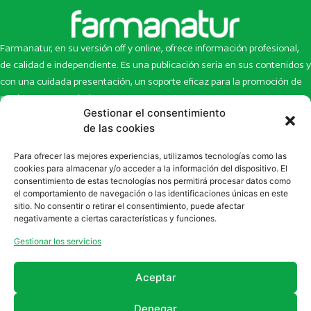
Farmanatur, en su versión off y online, ofrece información profesional,
de calidad e independiente. Es una publicación seria en sus contenidos y
con una cuidada presentación, un soporte eficaz para la promoción de
productos y novedades.
Gestionar el consentimiento
Inicio
Noticias
de las cookies
La revista
Entrevistas
Para ofrecer las mejores experiencias, utilizamos tecnologías como las
Newsletter
Artículos
cookies para almacenar y/o acceder a la información del dispositivo. El
Eco Multimedia
Escaparate
consentimiento de estas tecnologías nos permitirá procesar datos como
Contacto
Enlaces de interés
el comportamiento de navegación o las identificaciones únicas en este
sitio. No consentir o retirar el consentimiento, puede afectar
SUSCRÍBETE A NUESTRO NEWSLETTER
negativamente a ciertas características y funciones.
Puedes suscribirte a nuestro newsletter rellenando el formulario en
Gestionar los servicios
la sección de
Newsletter
Aceptar
Denegar