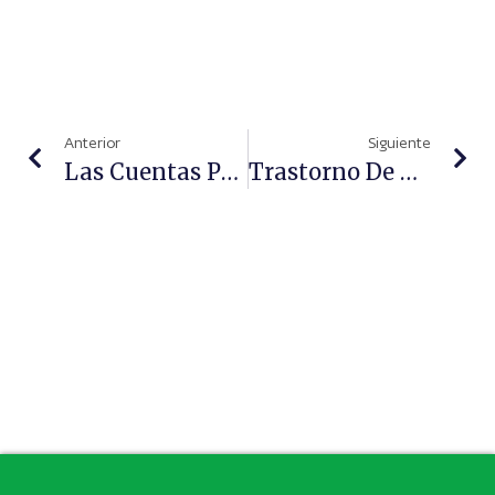
Anterior
Siguiente
Las Cuentas Presentadas En Madrid Garantizan A Las Farmacias El Cobro De Las Recetas En 2016
Trastorno De Conducta En Los Más Pequeños