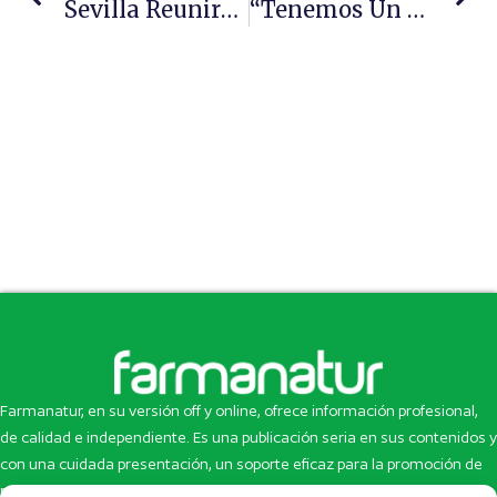
Sevilla Reunirá A Más De 5.000 Farmacéuticos De Todo El Mundo En Septiembre
“Tenemos Un Sistema Sanitario Hospitalocéntrico”, Vicente J. Baixauli Fernández, Presidente De Sefac
Farmanatur, en su versión off y online, ofrece información profesional,
de calidad e independiente. Es una publicación seria en sus contenidos y
con una cuidada presentación, un soporte eficaz para la promoción de
productos y novedades.