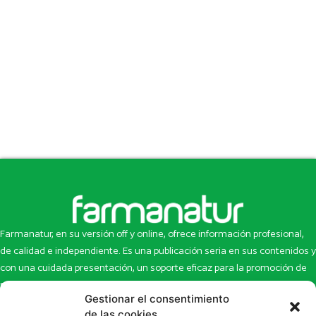
Farmanatur, en su versión off y online, ofrece información profesional,
de calidad e independiente. Es una publicación seria en sus contenidos y
con una cuidada presentación, un soporte eficaz para la promoción de
productos y novedades.
Gestionar el consentimiento
de las cookies
Inicio
Noticias