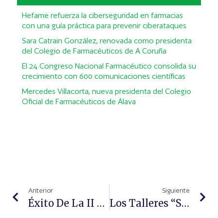
Hefame refuerza la ciberseguridad en farmacias
con una guía práctica para prevenir ciberataques
Sara Catrain González, renovada como presidenta
del Colegio de Farmacéuticos de A Coruña
El 24 Congreso Nacional Farmacéutico consolida su
crecimiento con 600 comunicaciones científicas
Mercedes Villacorta, nueva presidenta del Colegio
Oficial de Farmacéuticos de Álava
Anterior
Siguiente
Éxito De La II Edición Del Curso De Dermatopatología Para Residentes De Tercer Año, Patrocinado Por Cantabria Labs
Los Talleres “Sol Sin Riesgo” Enseñarán A Los Niños Cómo Protegerse Del Sol