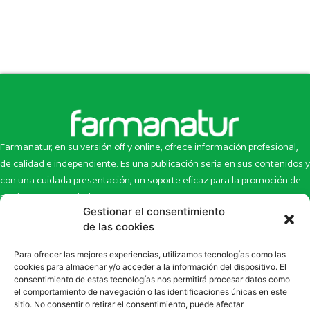
Farmanatur, en su versión off y online, ofrece información profesional,
de calidad e independiente. Es una publicación seria en sus contenidos y
con una cuidada presentación, un soporte eficaz para la promoción de
productos y novedades.
Gestionar el consentimiento
Inicio
Noticias
de las cookies
La revista
Entrevistas
Para ofrecer las mejores experiencias, utilizamos tecnologías como las
Newsletter
Artículos
cookies para almacenar y/o acceder a la información del dispositivo. El
Eco Multimedia
Escaparate
consentimiento de estas tecnologías nos permitirá procesar datos como
Contacto
Enlaces de interés
el comportamiento de navegación o las identificaciones únicas en este
sitio. No consentir o retirar el consentimiento, puede afectar