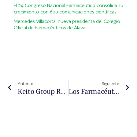
El 24 Congreso Nacional Farmacéutico consolida su
crecimiento con 600 comunicaciones científicas
Mercedes Villacorta, nueva presidenta del Colegio
Oficial de Farmacéuticos de Álava
Anterior
Siguiente
Keito Group Reafirma Su Compromiso Con El Medio Ambiente
Los Farmacéuticos Reciben El Premio Voz Própolis Por Su Labor En La Pandemia