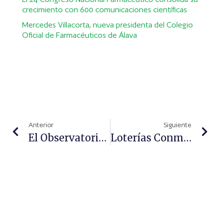
crecimiento con 600 comunicaciones científicas
Mercedes Villacorta, nueva presidenta del Colegio
Oficial de Farmacéuticos de Álava
Anterior
Siguiente
El Observatorio Denuncia Que La Modificación De Un Decreto Impide A Las Farmacias Dispensar Medicamentos Hospitalarios
Loterías Conmemora El 125 Aniversario Del Colegio De Farmacéuticos De Madrid En El Sorteo Del Próximo 15 De Julio