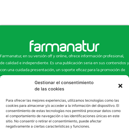
Farmanatur, en su versión off y online, ofrece información profesional,
de calidad e independiente. Es una publicación seria en sus contenidos y
con una cuidada presentación, un soporte eficaz para la promoción de
productos y novedades.
Gestionar el consentimiento
de las cookies
Inicio
Noticias
La revista
Entrevistas
Para ofrecer las mejores experiencias, utilizamos tecnologías como las
Newsletter
Artículos
cookies para almacenar y/o acceder a la información del dispositivo. El
Eco Multimedia
Escaparate
consentimiento de estas tecnologías nos permitirá procesar datos como
el comportamiento de navegación o las identificaciones únicas en este
Contacto
Enlaces de interés
sitio. No consentir o retirar el consentimiento, puede afectar
SUSCRÍBETE A NUESTRO NEWSLETTER
negativamente a ciertas características y funciones.