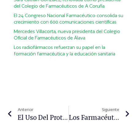
del Colegio de Farmacéuticos de A Coruña
El 24 Congreso Nacional Farmacéutico consolida su
crecimiento con 600 comunicaciones científicas
Mercedes Villacorta, nueva presidenta del Colegio
Oficial de Farmacéuticos de Álava
Los radiofármacos refuerzan su papel en la
formación farmacéutica y la educación sanitaria
Anterior
Siguiente
El Uso Del Protector Solar Reduce La Intensidad De La Hiperpigmentación De La Piel En Un 50%
Los Farmacéuticos Urgen A Recuperar Medidas Para Garantizar El Acceso A Los Medicamentos