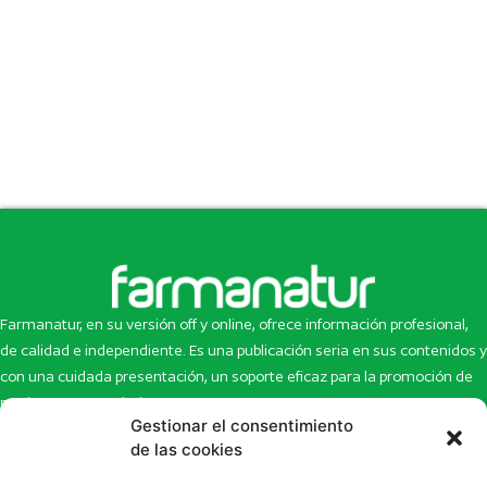
Farmanatur, en su versión off y online, ofrece información profesional,
de calidad e independiente. Es una publicación seria en sus contenidos y
con una cuidada presentación, un soporte eficaz para la promoción de
productos y novedades.
Gestionar el consentimiento
Inicio
Noticias
de las cookies
La revista
Entrevistas