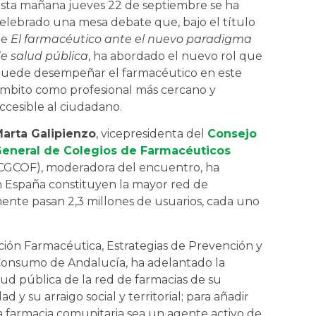
sta mañana jueves 22 de septiembre se ha
elebrado una mesa debate que, bajo el título
de
El farmacéutico ante el nuevo paradigma
e salud pública
, ha abordado el nuevo rol que
uede desempeñar el farmacéutico en este
mbito como profesional más cercano y
ccesible al ciudadano.
arta Galipienzo
, vicepresidenta del
Consejo
eneral de Colegios de Farmacéuticos
CGCOF), moderadora del encuentro, ha
n España constituyen la mayor red de
iamente pasan 2,3 millones de usuarios, cada uno
ción Farmacéutica, Estrategias de Prevención y
 Consumo de Andalucía, ha adelantado la
ud pública de la red de farmacias de su
 su arraigo social y territorial; para añadir
la farmacia comunitaria sea un agente activo de