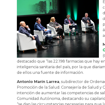
E
c
d
p
á
a
M
G
(
destacado que “las 22.198 farmacias que hay e
inteligencia sanitaria del país, por la que diar
de ellos una fuente de información.
Antonio Marín Larrea
, subdirector de Ordena
Promoción de la Salud. Consejería de Salud y
intención de aumentar las competencias de sal
Comunidad Autónoma, destacando su capilaridad y
“se dan las circunstancias necesarias para que 