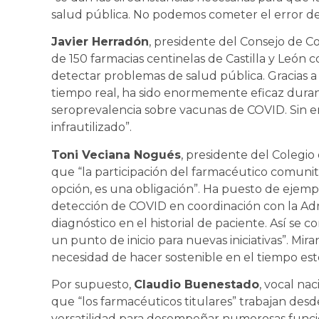
salud pública. No podemos cometer el error de
Javier Herradón
, presidente del Consejo de Col
de 150 farmacias centinelas de Castilla y León c
detectar problemas de salud pública. Gracias 
tiempo real, ha sido enormemente eficaz dura
seroprevalencia sobre vacunas de COVID. Sin e
infrautilizado”.
Toni Veciana Nogués
, presidente del Colegio
que “la participación del farmacéutico comunit
opción, es una obligación”. Ha puesto de ejempl
detección de COVID en coordinación con la Admin
diagnóstico en el historial de paciente. Así se c
un punto de inicio para nuevas iniciativas”. Mir
necesidad de hacer sostenible en el tiempo esto
Por supuesto,
Claudio Buenestado
, vocal na
que “los farmacéuticos titulares” trabajan des
versatilidad para desempeñar numerosas funcio