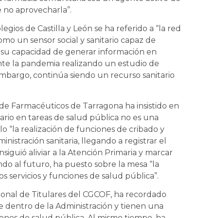
 no aprovecharla”.
egios de Castilla y León se ha referido a “la red
omo un sensor social y sanitario capaz de
a su capacidad de generar información en
nte la pandemia realizando un estudio de
mbargo, continúa siendo un recurso sanitario
 de Farmacéuticos de Tarragona ha insistido en
ario en tareas de salud pública no es una
o “la realización de funciones de cribado y
istración sanitaria, llegando a registrar el
onsiguió aliviar a la Atención Primaria y marcar
ando al futuro, ha puesto sobre la mesa “la
s servicios y funciones de salud pública”.
cional de Titulares del CGCOF, ha recordado
de dentro de la Administración y tienen una
nes de salud pública. Al mismo tiempo, ha