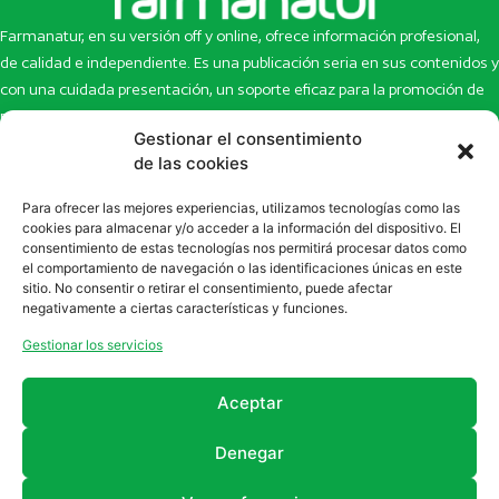
Farmanatur, en su versión off y online, ofrece información profesional,
de calidad e independiente. Es una publicación seria en sus contenidos y
con una cuidada presentación, un soporte eficaz para la promoción de
productos y novedades.
Gestionar el consentimiento
de las cookies
Inicio
Noticias
La revista
Entrevistas
Para ofrecer las mejores experiencias, utilizamos tecnologías como las
Newsletter
Artículos
cookies para almacenar y/o acceder a la información del dispositivo. El
Eco Multimedia
Escaparate
consentimiento de estas tecnologías nos permitirá procesar datos como
el comportamiento de navegación o las identificaciones únicas en este
Contacto
Enlaces de interés
sitio. No consentir o retirar el consentimiento, puede afectar
SUSCRÍBETE A NUESTRO NEWSLETTER
negativamente a ciertas características y funciones.
Puedes suscribirte a nuestro newsletter rellenando el formulario en
Gestionar los servicios
la sección de
Newsletter
Aceptar
Denegar