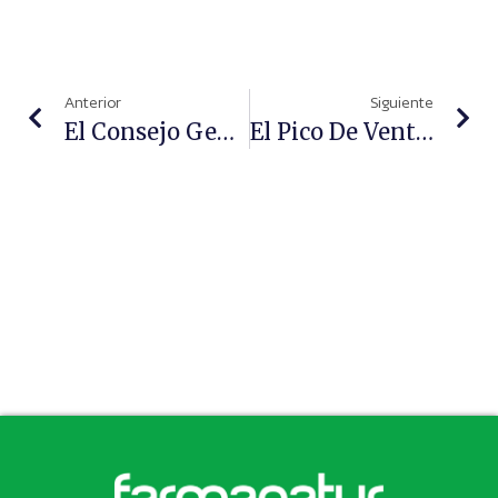
Anterior
Siguiente
El Consejo General De Farmacéuticos Lanza Una Campaña Para Informar Y Prevenir Las Interacciones Alimentos-Medicamentos
El Pico De Ventas De Test Y Tratamiento De Afecciones Respiratorias Se Produjo La Última Semana De 2023