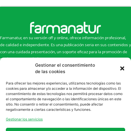
Farmanatur, en su versión off y online, ofrece información profesional,
de calidad e independiente. Es una publicación seria en sus contenidos y
con una cuidada presentación, un soporte eficaz para la promoción de
productos y novedades.
Gestionar el consentimiento
Inicio
Noticias
de las cookies
La revista
Entrevistas
Para ofrecer las mejores experiencias, utilizamos tecnologías como las
Newsletter
Artículos
cookies para almacenar y/o acceder a la información del dispositivo. El
Eco Multimedia
Escaparate
consentimiento de estas tecnologías nos permitirá procesar datos como
Contacto
Enlaces de interés
el comportamiento de navegación o las identificaciones únicas en este
sitio. No consentir o retirar el consentimiento, puede afectar
SUSCRÍBETE A NUESTRO NEWSLETTER
negativamente a ciertas características y funciones.
Puedes suscribirte a nuestro newsletter rellenando el formulario en
Gestionar los servicios
la sección de
Newsletter