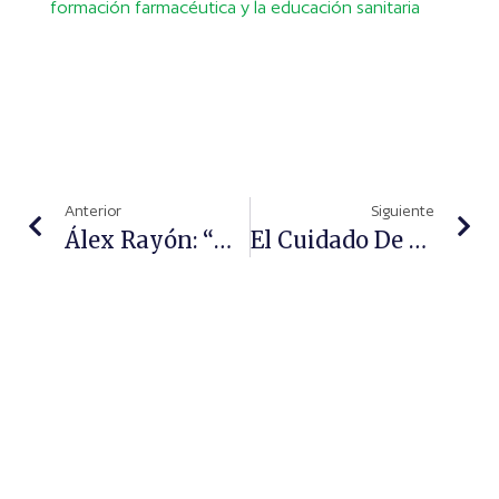
formación farmacéutica y la educación sanitaria
Anterior
Siguiente
Álex Rayón: “Nos Comparamos Todo El Rato Con La IA Y Lo Que De Verdad Deberíamos Hacer Es Convivir Con Ella”
El Cuidado De Las Mascotas Sigue Tendencias Muy Similares A Las De La Salud Humana, Abriendo Nuevas Oportunidades Para La Farmacia