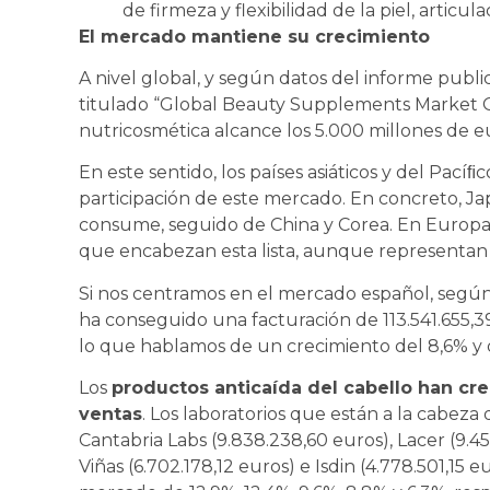
de firmeza y flexibilidad de la piel, artic
El mercado mantiene su crecimiento
A nivel global, y según datos del informe pub
titulado “Global Beauty Supplements Market Ou
nutricosmética alcance los 5.000 millones de e
En este sentido, los países asiáticos y del Pac
participación de este mercado. En concreto, J
consume, seguido de China y Corea. En Europa, 
que encabezan esta lista, aunque representan 
Si nos centramos en el mercado español, según 
ha conseguido una facturación de 113.541.655,3
lo que hablamos de un crecimiento del 8,6% y 
Los
productos anticaída del cabello han cr
ventas
. Los laboratorios que están a la cabeza
Cantabria Labs (9.838.238,60 euros), Lacer (9.459
Viñas (6.702.178,12 euros) e Isdin (4.778.501,15