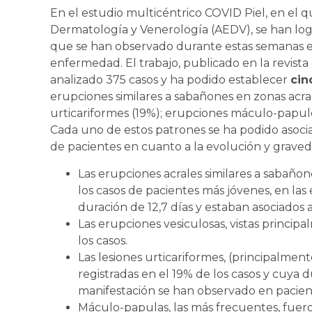
En el estudio multicéntrico COVID Piel, en el 
Dermatología y Venerología (AEDV), se han logr
que se han observado durante estas semanas e
enfermedad. El trabajo, publicado en la revista 
analizado 375 casos y ha podido establecer
cin
erupciones similares a sabañones en zonas acral
urticariformes (19%); erupciones máculo-papulosa
Cada uno de estos patrones se ha podido asocia
de pacientes en cuanto a la evolución y grave
Las erupciones acrales similares a sabaño
los casos de pacientes más jóvenes, en las
duración de 12,7 días y estaban asociados
Las erupciones vesiculosas, vistas princip
los casos.
Las lesiones urticariformes, (principalment
registradas en el 19% de los casos y cuya d
manifestación se han observado en pacien
Máculo-papulas, las más frecuentes, fuero