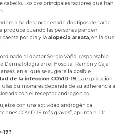
 cabello. Los dos principales factores que han
s.
pandemia ha desencadenado dos tipos de caída:
se produce cuando las personas pierden
 caerse por día y la
alopecia areata
, en la que
.
ordinado el doctor Sergio Vañó, responsable
e Dermatología en el Hospital Ramón y Cajal
nses, en el que se sugiere la posible
dad de la infección COVID-19
. La explicación
 células pulmonares depende de su adherencia a
ionada con el receptor androgénico.
sujetos con una actividad androgénica
cciones COVID-19 más graves”, apunta el Dr.
D-19?