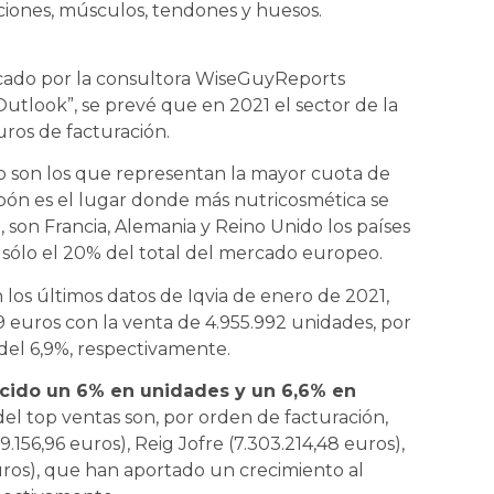
ulaciones, músculos, tendones y huesos.
licado por la consultora WiseGuyReports
tlook”, se prevé que en 2021 el sector de la
uros de facturación.
íﬁco son los que representan la mayor cuota de
apón es el lugar donde más nutricosmética se
son Francia, Alemania y Reino Unido los países
sólo el 20% del total del mercado europeo.
los últimos datos de Iqvia de enero de 2021,
9 euros con la venta de 4.955.992 unidades, por
del 6,9%, respectivamente.
ecido un 6% en unidades y un 6,6% en
 del top ventas son, por orden de facturación,
.156,96 euros), Reig Jofre (7.303.214,48 euros),
 euros), que han aportado un crecimiento al