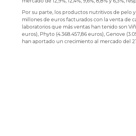
mercado de 12,9%, 12,4%, 9,6%, 8,8% y 6,3%, re
Por su parte, los productos nutritivos de pelo
millones de euros facturados con la venta de c
laboratorios que más ventas han tenido son Viña
euros), Phyto (4.368.457,86 euros), Genove (3.05
han aportado un crecimiento al mercado del 21,8