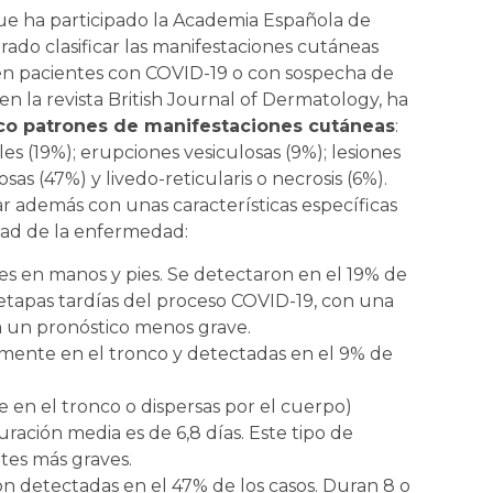
que ha participado la Academia Española de
ado clasificar las manifestaciones cutáneas
n pacientes con COVID-19 o con sospecha de
en la revista British Journal of Dermatology, ha
co patrones de manifestaciones cutáneas
:
es (19%); erupciones vesiculosas (9%); lesiones
s (47%) y livedo-reticularis o necrosis (6%).
r además con unas características específicas
dad de la enfermedad:
nes en manos y pies. Se detectaron en el 19% de
 etapas tardías del proceso COVID-19, con una
 a un pronóstico menos grave.
almente en el tronco y detectadas en el 9% de
e en el tronco o dispersas por el cuerpo)
uración media es de 6,8 días. Este tipo de
tes más graves.
n detectadas en el 47% de los casos. Duran 8 o