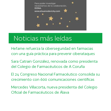
Noticias más leídas
Hefame refuerza la ciberseguridad en farmacias
con una guía práctica para prevenir ciberataques
Sara Catrain González, renovada como presidenta
del Colegio de Farmacéuticos de A Coruña
El 24 Congreso Nacional Farmacéutico consolida su
crecimiento con 600 comunicaciones científicas
Mercedes Villacorta, nueva presidenta del Colegio
Oficial de Farmacéuticos de Álava