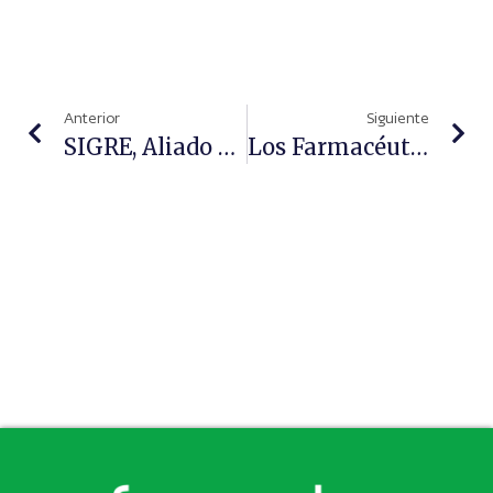
Anterior
Siguiente
SIGRE, Aliado Estratégico Del Periodismo Medioambiental
Los Farmacéuticos, Comprometidos Con La Erradicación De La Violencia Contra Las Mujeres Y Las Niñas