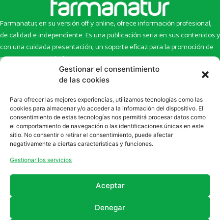
Farmanatur, en su versión off y online, ofrece información profesional,
de calidad e independiente. Es una publicación seria en sus contenidos y
con una cuidada presentación, un soporte eficaz para la promoción de
productos y novedades.
Gestionar el consentimiento
Inicio
Noticias
de las cookies
La revista
Entrevistas
Para ofrecer las mejores experiencias, utilizamos tecnologías como las
Newsletter
Artículos
cookies para almacenar y/o acceder a la información del dispositivo. El
Eco Multimedia
Escaparate
consentimiento de estas tecnologías nos permitirá procesar datos como
Contacto
Enlaces de interés
el comportamiento de navegación o las identificaciones únicas en este
sitio. No consentir o retirar el consentimiento, puede afectar
SUSCRÍBETE A NUESTRO NEWSLETTER
negativamente a ciertas características y funciones.
Puedes suscribirte a nuestro newsletter rellenando el formulario en
Gestionar los servicios
la sección de
Newsletter
Aceptar
Denegar