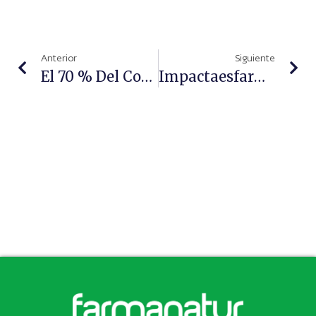
Anterior
Siguiente
El 70 % Del Consumo De Antibióticos Es En Animales Y Esto Genera Bacterias Multirresistentes En Personas
Impactaesfarma, Una Nueva Web De Aprendizaje Y Formación 24/7 Dirigida A Farmacéuticos