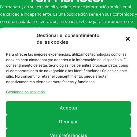
Farmanatur, en su versión off y online, ofrece información profesional,
de calidad e independiente. Es una publicación seria en sus contenidos y
con una cuidada presentación, un soporte eficaz para la promoción de
productos y novedades.
Gestionar el consentimiento
Inicio
Noticias
de las cookies
La revista
Entrevistas
Para ofrecer las mejores experiencias, utilizamos tecnologías como las
Newsletter
Artículos
cookies para almacenar y/o acceder a la información del dispositivo. El
Eco Multimedia
Escaparate
consentimiento de estas tecnologías nos permitirá procesar datos como
Contacto
Enlaces de interés
el comportamiento de navegación o las identificaciones únicas en este
sitio. No consentir o retirar el consentimiento, puede afectar
SUSCRÍBETE A NUESTRO NEWSLETTER
negativamente a ciertas características y funciones.
Puedes suscribirte a nuestro newsletter rellenando el formulario en
Gestionar los servicios
la sección de
Newsletter
Aceptar
Denegar
Ver preferencias
2011 - 2026
Revista Farmanatur
Legal