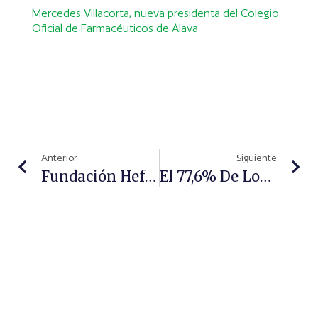
Mercedes Villacorta, nueva presidenta del Colegio
Oficial de Farmacéuticos de Álava
Anterior
Siguiente
Fundación Hefame Impulsa La Recuperación De Zonas Naturales Afectadas Por Los Incendios De 2025
El 77,6% De Los Españoles Considera El Autocuidado “muy Importante” Para Mantener Una Buena Salud