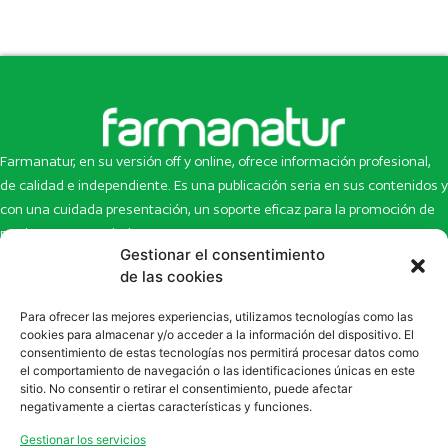
Farmanatur, en su versión off y online, ofrece información profesional,
de calidad e independiente. Es una publicación seria en sus contenidos y
con una cuidada presentación, un soporte eficaz para la promoción de
productos y novedades.
Gestionar el consentimiento
Inicio
Noticias
de las cookies
La revista
Entrevistas
Para ofrecer las mejores experiencias, utilizamos tecnologías como las
Newsletter
Artículos
cookies para almacenar y/o acceder a la información del dispositivo. El
Eco Multimedia
Escaparate
consentimiento de estas tecnologías nos permitirá procesar datos como
Contacto
Enlaces de interés
el comportamiento de navegación o las identificaciones únicas en este
sitio. No consentir o retirar el consentimiento, puede afectar
SUSCRÍBETE A NUESTRO NEWSLETTER
negativamente a ciertas características y funciones.
Puedes suscribirte a nuestro newsletter rellenando el formulario en
Gestionar los servicios
la sección de
Newsletter