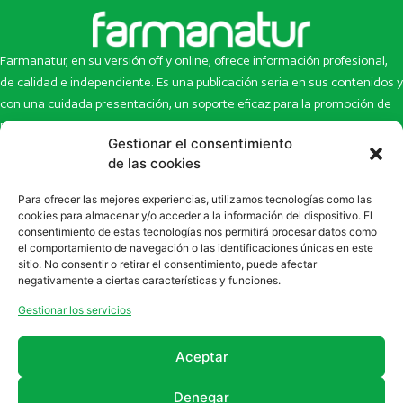
Farmanatur, en su versión off y online, ofrece información profesional,
de calidad e independiente. Es una publicación seria en sus contenidos y
con una cuidada presentación, un soporte eficaz para la promoción de
productos y novedades.
Gestionar el consentimiento
Inicio
Noticias
de las cookies
La revista
Entrevistas
Para ofrecer las mejores experiencias, utilizamos tecnologías como las
Newsletter
Artículos
cookies para almacenar y/o acceder a la información del dispositivo. El
Eco Multimedia
Escaparate
consentimiento de estas tecnologías nos permitirá procesar datos como
Contacto
Enlaces de interés
el comportamiento de navegación o las identificaciones únicas en este
sitio. No consentir o retirar el consentimiento, puede afectar
SUSCRÍBETE A NUESTRO NEWSLETTER
negativamente a ciertas características y funciones.
Puedes suscribirte a nuestro newsletter rellenando el formulario en
Gestionar los servicios
la sección de
Newsletter
Aceptar
Denegar