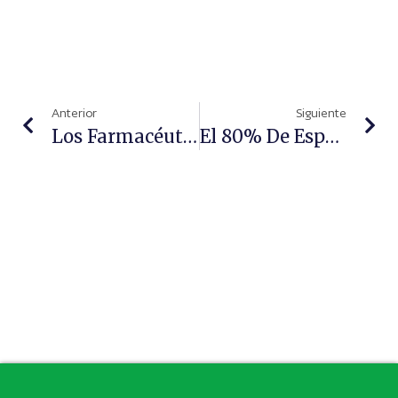
Anterior
Siguiente
Los Farmacéuticos Insisten En La Prevención Para La Detección Del Cáncer De Mama
El 80% De Españoles Cree Que Las Farmacias Pueden Prestar Más Servicios Y 9 De Cada 10 Reclama Mayor Integración En AP