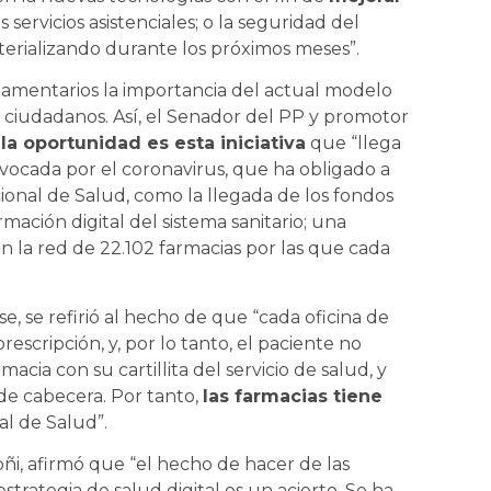
los servicios asistenciales; o la seguridad del
terializando durante los próximos meses”.
rlamentarios la importancia del actual modelo
s ciudadanos. Así, el Senador del PP y promotor
a oportunidad es esta iniciativa
que “llega
ovocada por el coronavirus, que ha obligado a
onal de Salud, como la llegada de los fondos
rmación digital del sistema sanitario; una
n la red de 22.102 farmacias por las que cada
, se refirió al hecho de que “cada oficina de
rescripción, y, por lo tanto, el paciente no
acia con su cartillita del servicio de salud, y
 de cabecera. Por tanto,
las farmacias tiene
al de Salud”.
ñi, afirmó que “el hecho de hacer de las
strategia de salud digital es un acierto. Se ha