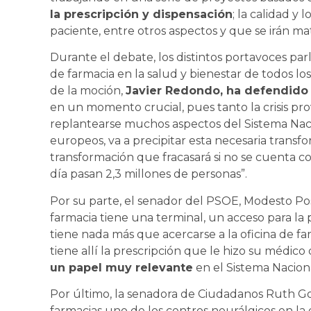
la prescripción y dispensación
; la calidad y 
paciente, entre otros aspectos y que se irán ma
Durante el debate, los distintos portavoces pa
de farmacia en la salud y bienestar de todos lo
de la moción,
Javier Redondo, ha defendido l
en un momento crucial, pues tanto la crisis pr
replantearse muchos aspectos del Sistema Naci
europeos, va a precipitar esta necesaria transfo
transformación que fracasará si no se cuenta co
día pasan 2,3 millones de personas”.
Por su parte, el senador del PSOE, Modesto Pose
farmacia tiene una terminal, un acceso para la p
tiene nada más que acercarse a la oficina de farm
tiene allí la prescripción que le hizo su médico
un papel muy relevante
en el Sistema Nacion
Por último, la senadora de Ciudadanos Ruth Go
farmacias uno de los centros neurálgicos en la e