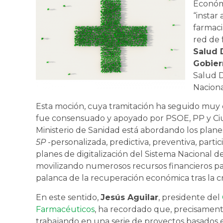
Económi
“instar
farmaci
red de 
Salud D
Gobier
Salud D
Naciona
Esta moción, cuya tramitación ha seguido muy d
fue consensuado y apoyado por PSOE, PP y Ciud
Ministerio de Sanidad está abordando los planes
5P
-personalizada, predictiva, preventiva, partic
planes de digitalización del Sistema Nacional 
movilizando numerosos recursos financieros par
palanca de la recuperación económica tras la cr
En este sentido,
Jesús Aguilar
, presidente del
Farmacéuticos
, ha recordado que, precisament
trabajando en una serie de proyectos basados e