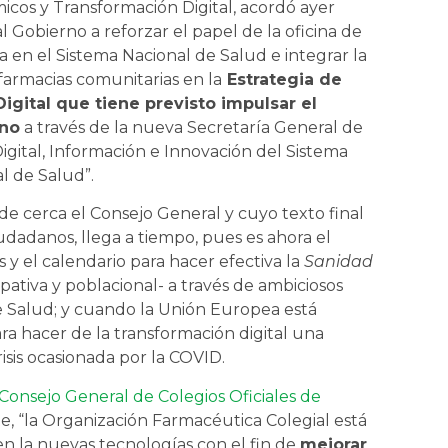
cos y Transformación Digital, acordó ayer
 al Gobierno a reforzar el papel de la oficina de
a en el Sistema Nacional de Salud e integrar la
farmacias comunitarias en la
Estrategia de
igital que tiene previsto impulsar el
no
a través de la nueva Secretaría General de
igital, Información e Innovación del Sistema
l de Salud”.
e cerca el Consejo General y cuyo texto final
adanos, llega a tiempo, pues es ahora el
 y el calendario para hacer efectiva la
Sanidad
ipativa y poblacional- a través de ambiciosos
de Salud; y cuando la Unión Europea está
a hacer de la transformación digital una
isis ocasionada por la COVID.
Consejo General de Colegios Oficiales de
e, “la Organización Farmacéutica Colegial está
n la nuevas tecnologías con el fin de
mejorar