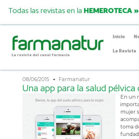
Todas las revistas en la
HEMEROTECA »
Inicio
No
La Revista
La revista del canal farmacia
08/06/2015
Farmanatur
Una app para la salud pélvica 
En un 
importa
mujer 
acompañ
toma de
fundado