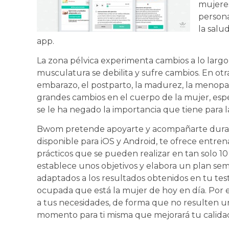
mujeres
persona
la salu
app.
La zona pélvica experimenta cambios a lo largo 
musculatura se debilita y sufre cambios. En ot
embarazo, el postparto, la madurez, la menop
grandes cambios en el cuerpo de la mujer, espe
se le ha negado la importancia que tiene para la
Bwom pretende apoyarte y acompañarte durante
disponible para iOS y Android, te ofrece entre
prácticos que se pueden realizar en tan solo 10
establece unos objetivos y elabora un plan sema
adaptados a los resultados obtenidos en tu tes
ocupada que está la mujer de hoy en día. Por el
a tus necesidades, de forma que no resulten una
momento para ti misma que mejorará tu calidad