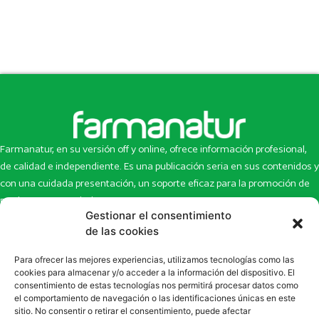
Farmanatur, en su versión off y online, ofrece información profesional,
de calidad e independiente. Es una publicación seria en sus contenidos y
con una cuidada presentación, un soporte eficaz para la promoción de
productos y novedades.
Gestionar el consentimiento
Inicio
Noticias
de las cookies
La revista
Entrevistas
Para ofrecer las mejores experiencias, utilizamos tecnologías como las
Newsletter
Artículos
cookies para almacenar y/o acceder a la información del dispositivo. El
Eco Multimedia
Escaparate
consentimiento de estas tecnologías nos permitirá procesar datos como
Contacto
Enlaces de interés
el comportamiento de navegación o las identificaciones únicas en este
sitio. No consentir o retirar el consentimiento, puede afectar