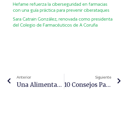
Hefame refuerza la ciberseguridad en farmacias
con una guía práctica para prevenir ciberataques
Sara Catrain González, renovada como presidenta
del Colegio de Farmacéuticos de A Coruña
Anterior
Siguiente
Una Alimentación Sana Previene Los Trastornos Digestivos En Los Mayores De 60
10 Consejos Para Afrontar El Verano Con La Enfermedad De Alzheimer