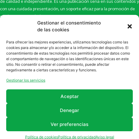
de calidad e independiente. Es una publicación seria en sus contenidos y
con una cuidada presentación, un soporte eficaz para la promoción de
productos y novedades.
Gestionar el consentimiento
Inicio
Noticias
de las cookies
La revista
Entrevistas
Para ofrecer las mejores experiencias, utilizamos tecnologías como las
Newsletter
Artículos
cookies para almacenar y/o acceder a la información del dispositivo. El
Eco Multimedia
Escaparate
consentimiento de estas tecnologías nos permitirá procesar datos como
Contacto
Enlaces de interés
el comportamiento de navegación o las identificaciones únicas en este
sitio. No consentir o retirar el consentimiento, puede afectar
SUSCRÍBETE A NUESTRO NEWSLETTER
negativamente a ciertas características y funciones.
Puedes suscribirte a nuestro newsletter rellenando el formulario en
Gestionar los servicios
la sección de
Newsletter
Aceptar
Denegar
Ver preferencias
2011 - 2026
Revista Farmanatur
Legal
Política de cookies
Política de privacidad
Aviso legal