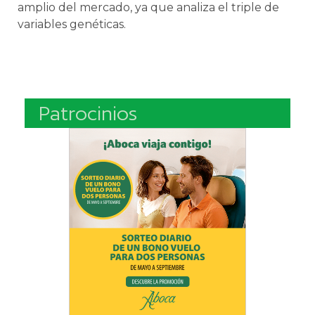
ampl
io
del
merc
ado
,
ya
que
anal
iza
el
triple
de
variables
gen
é
tic
as
.
Patrocinios