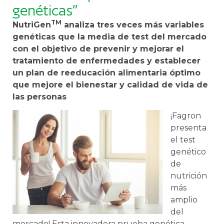
genéticas”
TM
NutriGen
analiza tres veces más variables
genéticas que la media de test del mercado
con el objetivo de prevenir y mejorar el
tratamiento de enfermedades y establecer
un plan de reeducación alimentaria óptimo
que mejore el bienestar y calidad de vida de
las personas
¡
F
ag
ron
present
a
el
test
gen
ét
ico
de
nut
ric
i
ón
m
ás
ampl
io
del
merc
ado
!
Est
a
innov
ad
ora
pr
ue
ba
gen
ét
ica