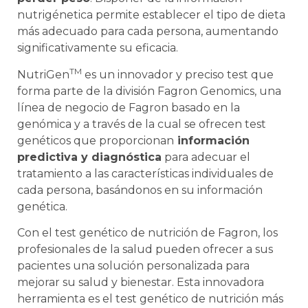
nutrigénetica permite establecer el tipo de dieta
más adecuado para cada persona, aumentando
significativamente su eficacia.
TM
NutriGen
es un innovador y preciso test que
forma parte de la división Fagron Genomics, una
línea de negocio de Fagron basado en la
genómica y a través de la cual se ofrecen test
genéticos que proporcionan
información
predictiva y diagnóstica
para adecuar el
tratamiento a las características individuales de
cada persona, basándonos en su información
genética.
Con
el
test
gen
ét
ico
de
nut
ric
i
ón
de
F
ag
ron
,
los
prof
es
ional
es
de
la
sal
ud
p
ued
en
of
re
cer
a
sus
pac
ient
es
un
a
sol
uci
ón
personal
iz
ada
para
me
j
or
ar
su
sal
ud
y
b
ien
est
ar
.
Est
a
innov
ad
ora
her
ram
ient
a
es
el
test
gen
ét
ico
de
nut
ric
i
ón
m
ás