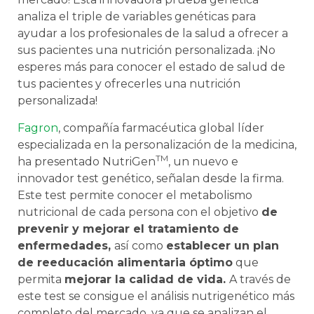
anal
iza
el
triple
de
variables
gen
é
tic
as
para
ay
ud
ar
a
los
prof
es
ional
es
de
la
sal
ud
a
of
re
cer
a
sus
pac
ient
es
un
a
nut
ric
i
ón
personal
iz
ada
.
¡
No
es
pe
res
m
ás
para
con
oc
er
el
est
ado
de
sal
ud
de
t
us
pac
ient
es
y
of
re
cer
les
un
a
nut
ric
i
ón
personal
iz
ada
!
Fagron
, compañía farmacéutica global líder
especializada en la personalización de la medicina,
TM
ha presentado NutriGen
, un nuevo e
innovador test genético, señalan desde la firma.
Este test permite conocer el metabolismo
nutricional de cada persona con el objetivo
de
prevenir y mejorar el tratamiento de
enfermedades,
así como
establecer un plan
de reeducación alimentaria óptimo
que
permita
mejorar la calidad de vida.
A través de
este test se consigue el análisis nutrigenético más
completo del mercado, ya que se analizan el