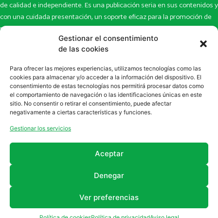
de calidad e independiente. Es una publicación seria en sus contenidos y
con una cuidada presentación, un soporte eficaz para la promoción de
productos y novedades.
Gestionar el consentimiento
Inicio
Noticias
de las cookies
La revista
Entrevistas
Para ofrecer las mejores experiencias, utilizamos tecnologías como las
Newsletter
Artículos
cookies para almacenar y/o acceder a la información del dispositivo. El
Eco Multimedia
Escaparate
consentimiento de estas tecnologías nos permitirá procesar datos como
Contacto
Enlaces de interés
el comportamiento de navegación o las identificaciones únicas en este
sitio. No consentir o retirar el consentimiento, puede afectar
SUSCRÍBETE A NUESTRO NEWSLETTER
negativamente a ciertas características y funciones.
Puedes suscribirte a nuestro newsletter rellenando el formulario en
Gestionar los servicios
la sección de
Newsletter
Aceptar
Denegar
Ver preferencias
2011 - 2026
Revista Farmanatur
Legal
Política de cookies
Política de privacidad
Aviso legal