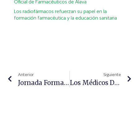
Oficial de Farmacéuticos de Álava
Los radiofármacos refuerzan su papel en la
formación farmacéutica y la educación sanitaria
Anterior
Siguiente
Jornada Formativa Para Mejorar La Atención A Los Pacientes Oncológicos
Los Médicos De Atención Primaria Se Suman Al Movimiento Corazones Contentos