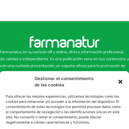
Farmanatur, en su versión off y online, ofrece información profesional,
de calidad e independiente. Es una publicación seria en sus contenidos y
con una cuidada presentación, un soporte eficaz para la promoción de
productos y novedades.
Gestionar el consentimiento
Inicio
Noticias
de las cookies
La revista
Entrevistas
Para ofrecer las mejores experiencias, utilizamos tecnologías como las
Newsletter
Artículos
cookies para almacenar y/o acceder a la información del dispositivo. El
Eco Multimedia
Escaparate
consentimiento de estas tecnologías nos permitirá procesar datos como
Contacto
Enlaces de interés
el comportamiento de navegación o las identificaciones únicas en este
sitio. No consentir o retirar el consentimiento, puede afectar
SUSCRÍBETE A NUESTRO NEWSLETTER
negativamente a ciertas características y funciones.
Puedes suscribirte a nuestro newsletter rellenando el formulario en