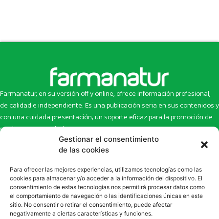
Farmanatur, en su versión off y online, ofrece información profesional,
de calidad e independiente. Es una publicación seria en sus contenidos y
con una cuidada presentación, un soporte eficaz para la promoción de
productos y novedades.
Gestionar el consentimiento
Inicio
Noticias
de las cookies
La revista
Entrevistas
Para ofrecer las mejores experiencias, utilizamos tecnologías como las
Newsletter
Artículos
cookies para almacenar y/o acceder a la información del dispositivo. El
Eco Multimedia
Escaparate
consentimiento de estas tecnologías nos permitirá procesar datos como
Contacto
Enlaces de interés
el comportamiento de navegación o las identificaciones únicas en este
sitio. No consentir o retirar el consentimiento, puede afectar
SUSCRÍBETE A NUESTRO NEWSLETTER
negativamente a ciertas características y funciones.