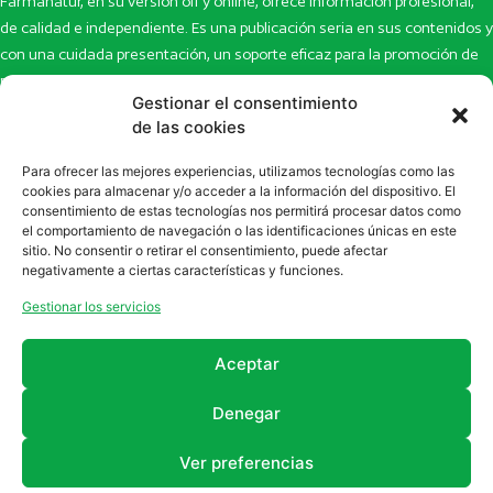
Farmanatur, en su versión off y online, ofrece información profesional,
de calidad e independiente. Es una publicación seria en sus contenidos y
con una cuidada presentación, un soporte eficaz para la promoción de
productos y novedades.
Gestionar el consentimiento
Inicio
Noticias
de las cookies
La revista
Entrevistas
Para ofrecer las mejores experiencias, utilizamos tecnologías como las
Newsletter
Artículos
cookies para almacenar y/o acceder a la información del dispositivo. El
Eco Multimedia
Escaparate
consentimiento de estas tecnologías nos permitirá procesar datos como
Contacto
Enlaces de interés
el comportamiento de navegación o las identificaciones únicas en este
sitio. No consentir o retirar el consentimiento, puede afectar
SUSCRÍBETE A NUESTRO NEWSLETTER
negativamente a ciertas características y funciones.
Puedes suscribirte a nuestro newsletter rellenando el formulario en
Gestionar los servicios
la sección de
Newsletter
Aceptar
Denegar
Ver preferencias
2011 - 2026
Revista Farmanatur
Legal