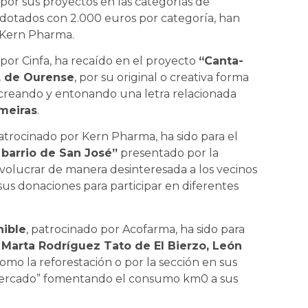
 por sus proyectos en las categorías de
os, dotados con 2.000 euros por categoría, han
y Kern Pharma.
 por Cinfa, ha recaído en el proyecto
“Canta-
, de Ourense
, por su original o creativa forma
, creando y entonando una letra relacionada
meiras
.
patrocinado por Kern Pharma, ha sido para el
 barrio de San José”
presentado por la
volucrar de manera desinteresada a los vecinos
us donaciones para participar en diferentes
nible
, patrocinado por Acofarma, ha sido para
Marta Rodríguez Tato de El Bierzo, León
omo la reforestación o por la sección en sus
ercado” fomentando el consumo km0 a sus