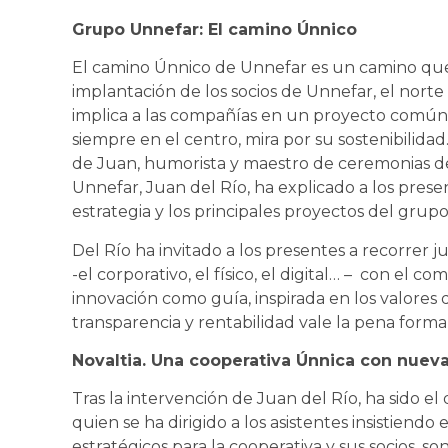
Grupo Unnefar: El camino Únnico
El camino Únnico de Unnefar es un camino que 
implantación de los socios de Unnefar, el nor
implica a las compañías en un proyecto común,
siempre en el centro, mira por su sostenibilidad.
de Juan, humorista y maestro de ceremonias de
Unnefar, Juan del Río, ha explicado a los prese
estrategia y los principales proyectos del grup
Del Río ha invitado a los presentes a recorrer j
-el corporativo, el físico, el digital… – con el com
innovación como guía, inspirada en los valores
transparencia y rentabilidad vale la pena form
Novaltia. Una cooperativa Únnica con nuev
Tras la intervención de Juan del Río, ha sido el
quien se ha dirigido a los asistentes insistiend
estratégicos para la cooperativa y sus socios, s