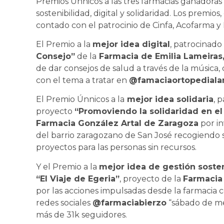
Premios Únnicos a las tres farmacias ganadoras
sostenibilidad, digital y solidaridad. Los premi
contado con el patrocinio de Cinfa, Acofarma 
El Premio a la
mejor idea digital
, patrocinado
Consejo”
de la
Farmacia de Emilia Lameiras
de dar consejos de salud a través de la música
con el tema a tratar en
@famaciaortopediala
El Premio Únnicos a la
mejor idea solidaria
, 
proyecto
“Promoviendo la solidaridad en el
Farmacia González Artal de Zaragoza
por in
del barrio zaragozano de San José recogiendo s
proyectos para las personas sin recursos.
Y el Premio a la
mejor idea de gestión soste
“El Viaje de Egeria”
, proyecto de la
Farmacia 
por las acciones impulsadas desde la farmacia c
redes sociales
@farmaciabierzo
“sábado de m
más de 31k seguidores.