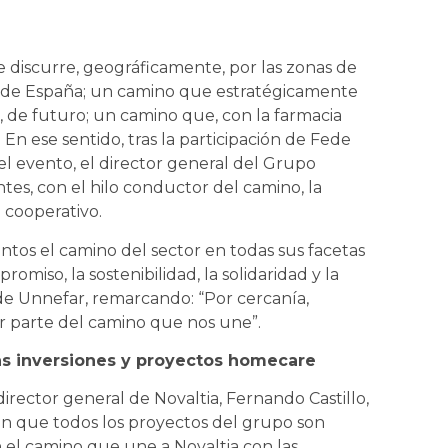
discurre, geográficamente, por las zonas de
te de España; un camino que estratégicamente
 de futuro; un camino que, con la farmacia
 En ese sentido, tras la participación de Fede
l evento, el director general del Grupo
ntes, con el hilo conductor del camino, la
o cooperativo.
untos el camino del sector en todas sus facetas
promiso, la sostenibilidad, la solidaridad y la
 de Unnefar, remarcando: “Por cercanía,
ar parte del camino que nos une”.
as inversiones y proyectos homecare
 director general de Novaltia, Fernando Castillo,
o en que todos los proyectos del grupo son
on el camino que une a Novaltia con las