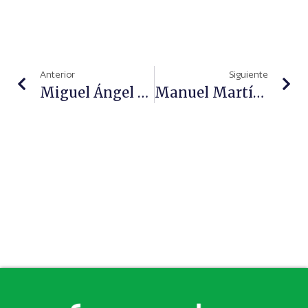
Anterior
Siguiente
Miguel Ángel García, Presidente Del COF De La Rioja: “Garantizar La Continuidad De La Farmacia Rural Es Una Cuestión De Justicia Social”
Manuel Martínez Del Peral, Presidente Del COFM: “Los Farmacéuticos Somos Parte De La Solución Frente A Los Grandes Desafíos Asistenciales”