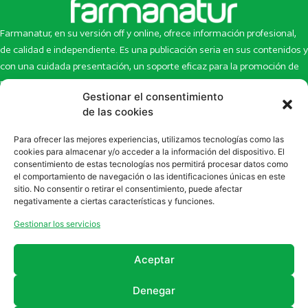
Farmanatur, en su versión off y online, ofrece información profesional,
de calidad e independiente. Es una publicación seria en sus contenidos y
con una cuidada presentación, un soporte eficaz para la promoción de
productos y novedades.
Gestionar el consentimiento
de las cookies
Inicio
Noticias
La revista
Entrevistas
Para ofrecer las mejores experiencias, utilizamos tecnologías como las
Newsletter
Artículos
cookies para almacenar y/o acceder a la información del dispositivo. El
Eco Multimedia
Escaparate
consentimiento de estas tecnologías nos permitirá procesar datos como
el comportamiento de navegación o las identificaciones únicas en este
Contacto
Enlaces de interés
sitio. No consentir o retirar el consentimiento, puede afectar
SUSCRÍBETE A NUESTRO NEWSLETTER
negativamente a ciertas características y funciones.
Puedes suscribirte a nuestro newsletter rellenando el formulario en
Gestionar los servicios
la sección de
Newsletter
Aceptar
Denegar