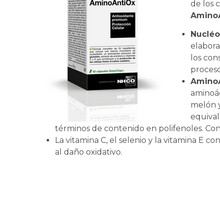
de los 
Amino
Nucléo
elabora
los con
proces
Amino
aminoác
melón 
equival
términos de contenido en polifenoles. Co
La vitamina C, el selenio y la vitamina E c
al daño oxidativo.