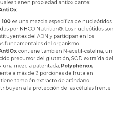
cuales tienen propiedad antioxidante:
AntiOx
.
 100
es una mezcla específica de nucleótidos
dos por NHCO Nutrition®. Los nucleótidos son
stituyentes del ADN y participan en los
os fundamentales del organismo.
AntiOx
contiene también N-acetil-cisteína, un
ido precursor del glutatión, SOD extraída del
y una mezcla patentada,
Polyphénox,
ente a más de 2 porciones de fruta en
ntiene también extracto de arándano.
ontribuyen a la protección de las células frente