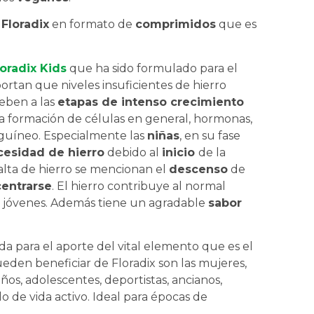
e
Floradix
en formato de
comprimidos
que es
loradix Kids
que ha sido formulado para el
portan que niveles insuficientes de hierro
deben a las
etapas de intenso crecimiento
la formación de células en general, hormonas,
guíneo. Especialmente las
niñas
, en su fase
cesidad de hierro
debido al
inicio
de la
falta de hierro se mencionan el
descenso
de
entrarse
. El hierro contribuye al normal
 jóvenes. Además tiene un agradable
sabor
da para el aporte del vital elemento que es el
eden beneficiar de Floradix son las mujeres,
os, adolescentes, deportistas, ancianos,
o de vida activo. Ideal para épocas de