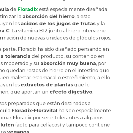
mula
de
Floradix
está especialmente diseñada
timizar la
absorción del hierro
, a esto
buyen los
ácidos de los jugos de frutas
y la
na C
. La vitamina B12 junto al hiero interviene
ormación de nuevas unidades de glóbulos rojos.
a parte, Floradix ha sido diseñado pensando en
a tolerancia
del producto, su contenido en
es moderado y su
absorción muy buena
, por
no quedan restos de hierro en el intestino que
en malestar estomacal o estreñimiento, a ello
buyen los
extractos de plantas
que lo
en, que aportan un
efecto digestivo
.
sos preparados que están destinados a
rmula
Floradix-Floravital
ha sido especialmente
mar Floradix por ser intolerantes a algunos
luten
(apto para celíacos) y tampoco contiene
 los
veganos
.