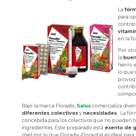
La
fór
para op
contri
vitami
en la f
Por otr
la
buen
hierro 
lo que 
provoqu
contri
compon
Bajo la marca Floradix,
Salus
comercializa diver
diferentes colectivos
y
necesidades
. La fó
concebida para los colectivos que no pueden to
ingredientes. Este preparado está
exento de g
miel por lo que Floradix-Floravital es ideal para