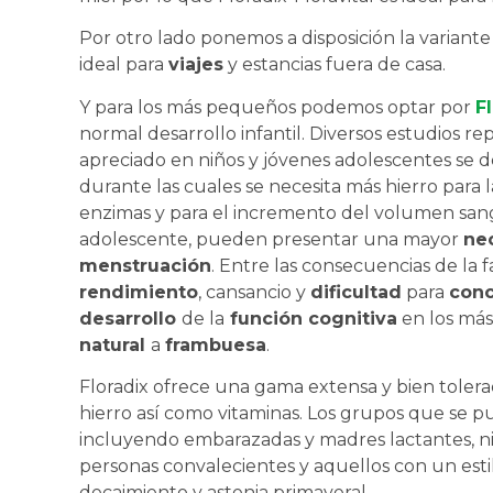
Por otro lado ponemos a disposición la variant
ideal para
viajes
y estancias fuera de casa.
Y para los más pequeños podemos optar por
F
normal desarrollo infantil. Diversos estudios re
apreciado en niños y jóvenes adolescentes se 
durante las cuales se necesita más hierro para 
enzimas y para el incremento del volumen san
adolescente, pueden presentar una mayor
ne
menstruación
. Entre las consecuencias de la 
rendimiento
, cansancio y
dificultad
para
conc
desarrollo
de la
función cognitiva
en los más
natural
a
frambuesa
.
Floradix ofrece una gama extensa y bien tolera
hierro así como vitaminas. Los grupos que se pu
incluyendo embarazadas y madres lactantes, niñ
personas convalecientes y aquellos con un estil
decaimiento y astenia primaveral.