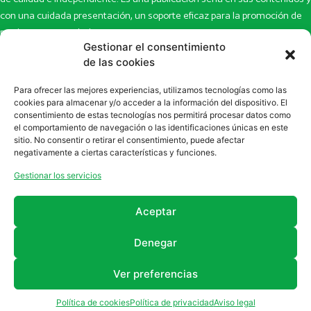
con una cuidada presentación, un soporte eficaz para la promoción de
productos y novedades.
Gestionar el consentimiento
Inicio
Noticias
de las cookies
La revista
Entrevistas
Para ofrecer las mejores experiencias, utilizamos tecnologías como las
Newsletter
Artículos
cookies para almacenar y/o acceder a la información del dispositivo. El
Eco Multimedia
Escaparate
consentimiento de estas tecnologías nos permitirá procesar datos como
Contacto
Enlaces de interés
el comportamiento de navegación o las identificaciones únicas en este
sitio. No consentir o retirar el consentimiento, puede afectar
SUSCRÍBETE A NUESTRO NEWSLETTER
negativamente a ciertas características y funciones.
Puedes suscribirte a nuestro newsletter rellenando el formulario en
Gestionar los servicios
la sección de
Newsletter
Aceptar
Denegar
Ver preferencias
2011 - 2026
Revista Farmanatur
Legal
Política de cookies
Política de privacidad
Aviso legal