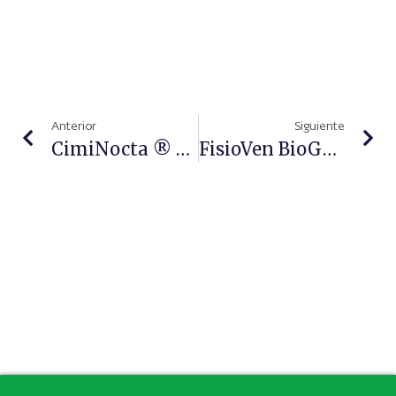
Anterior
Siguiente
CimiNocta ® Forte: El Nuevo Complemento Alimenticio De Kern Pharma Para Tratar La Menopausia
FisioVen BioGel De Aboca: Especialista En El Bienestar De Las Piernas