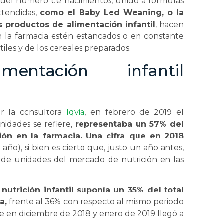
so del número de nacimientos, unido a fórmulas
xtendidas,
como el Baby Led Weaning, o la
s productos de alimentación infantil
, hacen
 la farmacia estén estancados o en constante
tiles y de los cereales preparados.
entación infantil
or la consultora
Iqvia
, en febrero de 2019 el
nidades se refiere,
representaba un 57% del
ón en la farmacia. Una cifra que en 2018
año), si bien es cierto que, justo un año antes,
 de unidades del mercado de nutrición en las
 nutrición infantil suponía un 35% del total
a,
frente al 36% con respecto al mismo periodo
ue en diciembre de 2018 y enero de 2019 llegó a