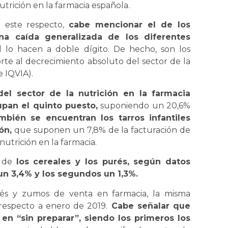
utrición en la farmacia española.
a este respecto,
cabe mencionar el de los
na caída generalizada de los diferentes
il lo hacen a doble dígito. De hecho, son los
rte al decrecimiento absoluto del sector de la
e IQVIA).
del sector de la nutrición en la farmacia
cupan el quinto puesto,
suponiendo un 20,6%
ién se encuentran los tarros infantiles
ón,
que suponen un 7,8% de la facturación de
nutrición en la farmacia.
) de
los cereales y los purés, según datos
un 3,4% y los segundos un 1,3%.
rés y zumos de venta en farmacia, la misma
 respecto a enero de 2019.
Cabe señalar que
en “sin preparar”, siendo los primeros los