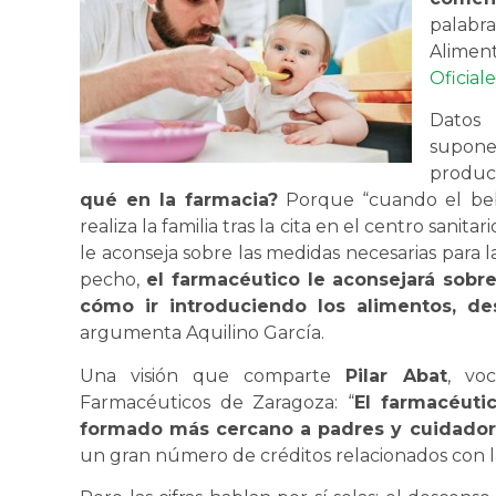
palab
Alime
Oficial
Datos 
supone
product
qué en la farmacia?
Porque “cuando el bebé 
realiza la familia tras la cita en el centro sanita
le aconseja sobre las medidas necesarias para la 
pecho,
el farmacéutico le aconsejará sobr
cómo ir introduciendo los alimentos, de
argumenta Aquilino García.
Una visión que comparte
Pilar Abat
, vo
Farmacéuticos de Zaragoza: “
El farmacéutic
formado más cercano a padres y cuidado
un gran número de créditos relacionados con la