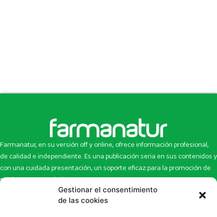
Farmanatur, en su versión off y online, ofrece información profesional,
de calidad e independiente. Es una publicación seria en sus contenidos y
con una cuidada presentación, un soporte eficaz para la promoción de
productos y novedades.
Gestionar el consentimiento
Inicio
Noticias
de las cookies
La revista
Entrevistas