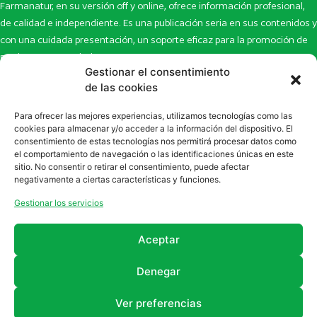
Farmanatur, en su versión off y online, ofrece información profesional,
de calidad e independiente. Es una publicación seria en sus contenidos y
con una cuidada presentación, un soporte eficaz para la promoción de
productos y novedades.
Gestionar el consentimiento
Inicio
Noticias
de las cookies
La revista
Entrevistas
Para ofrecer las mejores experiencias, utilizamos tecnologías como las
Newsletter
Artículos
cookies para almacenar y/o acceder a la información del dispositivo. El
Eco Multimedia
Escaparate
consentimiento de estas tecnologías nos permitirá procesar datos como
Contacto
Enlaces de interés
el comportamiento de navegación o las identificaciones únicas en este
sitio. No consentir o retirar el consentimiento, puede afectar
SUSCRÍBETE A NUESTRO NEWSLETTER
negativamente a ciertas características y funciones.
Puedes suscribirte a nuestro newsletter rellenando el formulario en
Gestionar los servicios
la sección de
Newsletter
Aceptar
Denegar
Ver preferencias
2011 - 2026
Revista Farmanatur
Legal