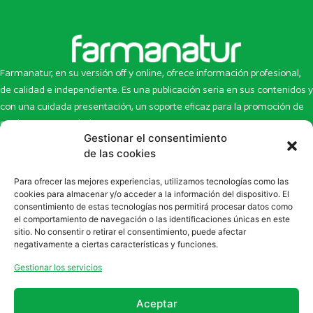
Farmanatur, en su versión off y online, ofrece información profesional,
de calidad e independiente. Es una publicación seria en sus contenidos y
con una cuidada presentación, un soporte eficaz para la promoción de
productos y novedades.
Gestionar el consentimiento
Inicio
Noticias
de las cookies
La revista
Entrevistas
Para ofrecer las mejores experiencias, utilizamos tecnologías como las
Newsletter
Artículos
cookies para almacenar y/o acceder a la información del dispositivo. El
Eco Multimedia
Escaparate
consentimiento de estas tecnologías nos permitirá procesar datos como
Contacto
Enlaces de interés
el comportamiento de navegación o las identificaciones únicas en este
sitio. No consentir o retirar el consentimiento, puede afectar
SUSCRÍBETE A NUESTRO NEWSLETTER
negativamente a ciertas características y funciones.
Puedes suscribirte a nuestro newsletter rellenando el formulario en
Gestionar los servicios
la sección de
Newsletter
Aceptar