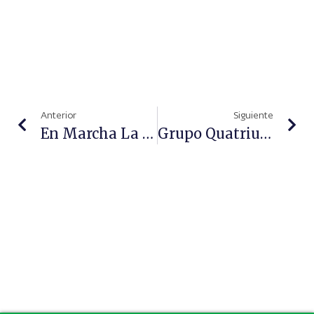
Anterior
Siguiente
En Marcha La Próxima Edición De Farmanatur
Grupo Quatrium Inaugura Nueva Sede En Sevilla