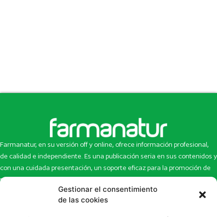
Farmanatur, en su versión off y online, ofrece información profesional,
de calidad e independiente. Es una publicación seria en sus contenidos y
con una cuidada presentación, un soporte eficaz para la promoción de
productos y novedades.
Gestionar el consentimiento
Inicio
Noticias
de las cookies
La revista
Entrevistas