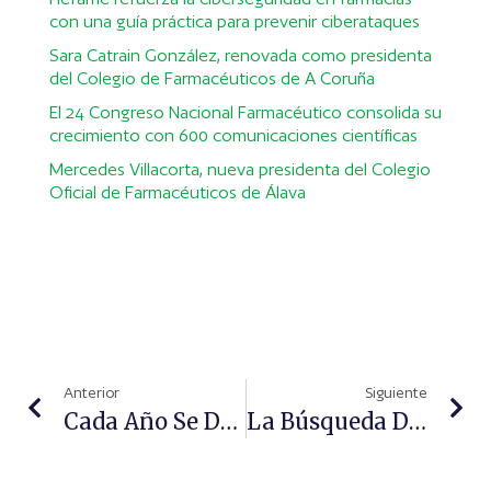
con una guía práctica para prevenir ciberataques
Sara Catrain González, renovada como presidenta
del Colegio de Farmacéuticos de A Coruña
El 24 Congreso Nacional Farmacéutico consolida su
crecimiento con 600 comunicaciones científicas
Mercedes Villacorta, nueva presidenta del Colegio
Oficial de Farmacéuticos de Álava
Anterior
Siguiente
Cada Año Se Diagnostican En Andalucía Alrededor De 5.500 Nuevos Casos De Cáncer De Mama
La Búsqueda De Nuevos Servicios Remunerados, Punto En Común De La Farmacia En Europa