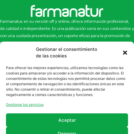
Farmanatur, en su versión off y online, ofrece información profesional,
de calidad e independiente. Es una publicación seria en sus contenidos y
con una cuidada presentación, un soporte eficaz para la promoción de
productos y novedades.
Gestionar el consentimiento
Inicio
Noticias
de las cookies
La revista
Entrevistas
Para ofrecer las mejores experiencias, utilizamos tecnologías como las
Newsletter
Artículos
cookies para almacenar y/o acceder a la información del dispositivo. El
Eco Multimedia
Escaparate
consentimiento de estas tecnologías nos permitirá procesar datos como
Contacto
Enlaces de interés
el comportamiento de navegación o las identificaciones únicas en este
sitio. No consentir o retirar el consentimiento, puede afectar
SUSCRÍBETE A NUESTRO NEWSLETTER
negativamente a ciertas características y funciones.
Puedes suscribirte a nuestro newsletter rellenando el formulario en
Gestionar los servicios
la sección de
Newsletter
Aceptar
Denegar