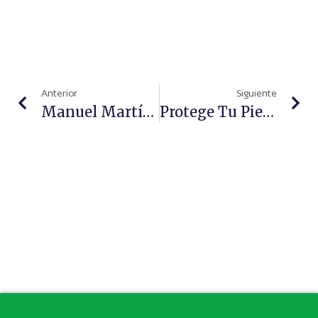
Anterior
Siguiente
Manuel Martínez Del Peral Toma Posesión Como Nuevo Presidente Del COFM
Protege Tu Piel Y El Medio Ambiente Con Los Solares Orgánicos Y Sostenibles De Nuura