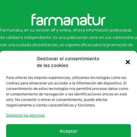
Farmanatur, en su versión off y online, ofrece información profesional,
de calidad e independiente. Es una publicación seria en sus contenidos y
con una cuidada presentación, un soporte eficaz para la promoción de
productos y novedades.
Gestionar el consentimiento
Inicio
Noticias
de las cookies
La revista
Entrevistas
Para ofrecer las mejores experiencias, utilizamos tecnologías como las
Newsletter
Artículos
cookies para almacenar y/o acceder a la información del dispositivo. El
Eco Multimedia
Escaparate
consentimiento de estas tecnologías nos permitirá procesar datos como
Contacto
Enlaces de interés
el comportamiento de navegación o las identificaciones únicas en este
sitio. No consentir o retirar el consentimiento, puede afectar
SUSCRÍBETE A NUESTRO NEWSLETTER
negativamente a ciertas características y funciones.
Puedes suscribirte a nuestro newsletter rellenando el formulario en
Gestionar los servicios
la sección de
Newsletter
Aceptar