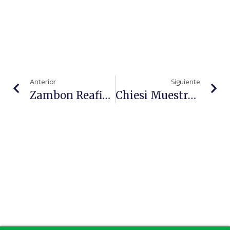
Anterior
Siguiente
Zambon Reafirma Su Compromiso Con La Cultura Y La Educación Artística
Chiesi Muestra La Realidad De Los Pacientes Con EPOC Y Asma Dándoles Voz En La Campaña #Historiasquenosunen