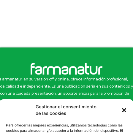
Farmanatur, en su versión off y online, ofrece información profesional,
de calidad e independiente. Es una publicación seria en sus contenidos y
con una cuidada presentación, un soporte eficaz para la promoción de
productos y novedades.
Gestionar el consentimiento
Inicio
Noticias
de las cookies
La revista
Entrevistas
Para ofrecer las mejores experiencias, utilizamos tecnologías como las
Newsletter
Artículos
cookies para almacenar y/o acceder a la información del dispositivo. El