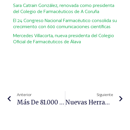
Sara Catrain González, renovada como presidenta
del Colegio de Farmacéuticos de A Coruña
El 24 Congreso Nacional Farmacéutico consolida su
crecimiento con 600 comunicaciones científicas
Mercedes Villacorta, nueva presidenta del Colegio
Oficial de Farmacéuticos de Álava
Anterior
Siguiente
Más De 81.000 Personas Acceden Al Programa De Detección Precoz De Cáncer De Colon Y Recto Del Hospital Clínic Y El Hospital Del Mar A Través De Las Farmacias
Nuevas Herramientas Para Optimizar La Gestión Clínica Del Hipertenso En Consulta