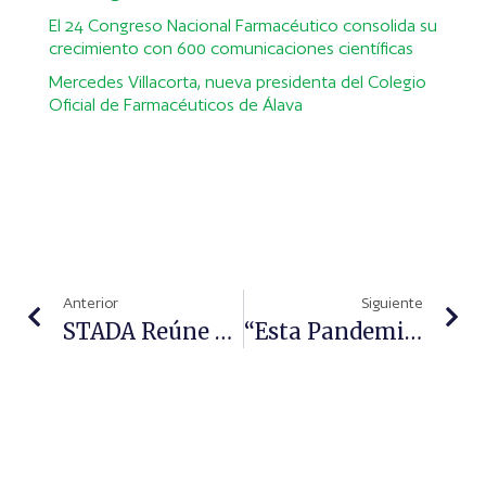
El 24 Congreso Nacional Farmacéutico consolida su
crecimiento con 600 comunicaciones científicas
Mercedes Villacorta, nueva presidenta del Colegio
Oficial de Farmacéuticos de Álava
Anterior
Siguiente
STADA Reúne A Más De 600 Farmacéuticos En Madrid Para Presentar Su Nueva Plataforma Digital De Servicios «STADA ActivA»
“Esta Pandemia Ha Puesto De Manifiesto Que Somos Parte Inseparable Del Sistema Sanitario”, Raquel García, Presidenta Del COF De Zaragoza