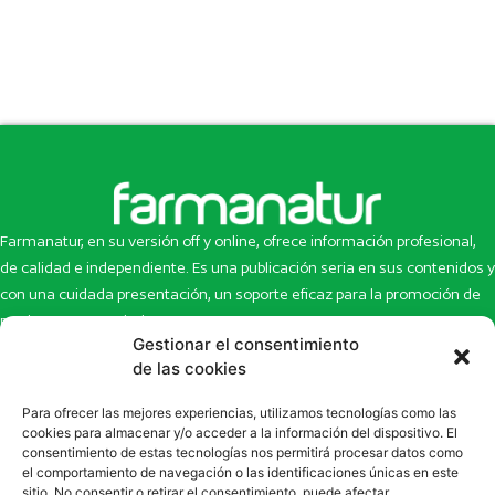
Farmanatur, en su versión off y online, ofrece información profesional,
de calidad e independiente. Es una publicación seria en sus contenidos y
con una cuidada presentación, un soporte eficaz para la promoción de
productos y novedades.
Gestionar el consentimiento
Inicio
Noticias
de las cookies
La revista
Entrevistas
Para ofrecer las mejores experiencias, utilizamos tecnologías como las
Newsletter
Artículos
cookies para almacenar y/o acceder a la información del dispositivo. El
Eco Multimedia
Escaparate
consentimiento de estas tecnologías nos permitirá procesar datos como
Contacto
Enlaces de interés
el comportamiento de navegación o las identificaciones únicas en este
sitio. No consentir o retirar el consentimiento, puede afectar