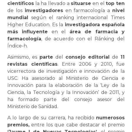
científicos
la ha llevado a
situarse
en el
top ten
de los
investigadores
en farmacología a
nivel
mundial
según el ranking internacional Times
Higher Education. Es la
investigadora española
más influyente
en el
área de farmacia y
farmacología
, de acuerdo con el Ránking del
Índice-h.
Asimismo, es
parte
del
consejo editorial
de
11
revistas científicas
. Entre 2006 y 2010, fue
vicerrectora de investigación e innovación de la
USC. Ha asesorado al Ministerio de Ciencia e
Innovación para la elaboración de la ‘Ley de la
Ciencia, la Tecnología y la Innovación’ de 2011, y
ha formado parte del consejo asesor del
Ministerio de Sanidad.
A lo largo de su carrera, ha recibido
numerosos
premios,
entre los que cabe destacar el premio
‘Jaume I de Nuevas Tecnologías’,
el premio