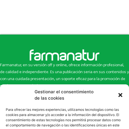
Farmanatur, en su versión off y online, ofrece información profesional,
de calidad e independiente. Es una publicación seria en sus contenidos y
con una cuidada presentación, un soporte eficaz para la promoción de
productos y novedades.
Gestionar el consentimiento
Inicio
Noticias
de las cookies
La revista
Entrevistas
Para ofrecer las mejores experiencias, utilizamos tecnologías como las
Newsletter
Artículos
cookies para almacenar y/o acceder a la información del dispositivo. El
Eco Multimedia
Escaparate
consentimiento de estas tecnologías nos permitirá procesar datos como
Contacto
Enlaces de interés
el comportamiento de navegación o las identificaciones únicas en este