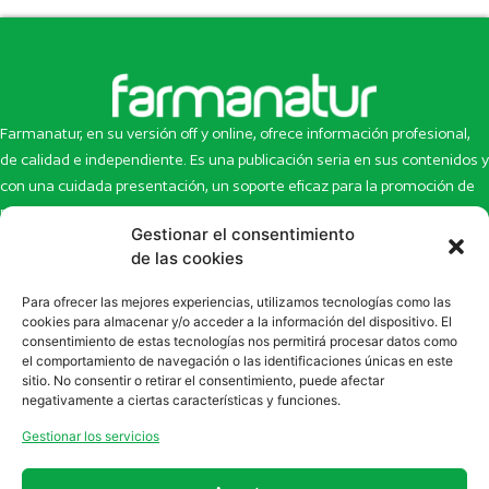
Farmanatur, en su versión off y online, ofrece información profesional,
de calidad e independiente. Es una publicación seria en sus contenidos y
con una cuidada presentación, un soporte eficaz para la promoción de
productos y novedades.
Gestionar el consentimiento
de las cookies
Inicio
Noticias
La revista
Entrevistas
Para ofrecer las mejores experiencias, utilizamos tecnologías como las
Newsletter
Artículos
cookies para almacenar y/o acceder a la información del dispositivo. El
Eco Multimedia
Escaparate
consentimiento de estas tecnologías nos permitirá procesar datos como
el comportamiento de navegación o las identificaciones únicas en este
Contacto
Enlaces de interés
sitio. No consentir o retirar el consentimiento, puede afectar
SUSCRÍBETE A NUESTRO NEWSLETTER
negativamente a ciertas características y funciones.
Puedes suscribirte a nuestro newsletter rellenando el formulario en
Gestionar los servicios
la sección de
Newsletter