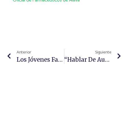
Anterior
Siguiente
Los Jóvenes Farmacéuticos Realizarán Prácticas En Boticas Rurales Para Combatir La Despoblación
“Hablar De Autocuidado Es Hablar También De Farmacia”, Jaume Pey, Director General De Anefp