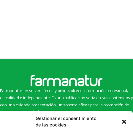
Farmanatur, en su versión off y online, ofrece información profesional,
de calidad e independiente. Es una publicación seria en sus contenidos y
con una cuidada presentación, un soporte eficaz para la promoción de
productos y novedades.
Gestionar el consentimiento
Inicio
Noticias
de las cookies
La revista
Entrevistas