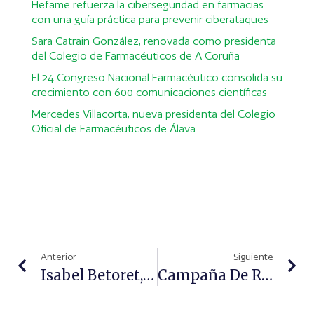
Hefame refuerza la ciberseguridad en farmacias
con una guía práctica para prevenir ciberataques
Sara Catrain González, renovada como presidenta
del Colegio de Farmacéuticos de A Coruña
El 24 Congreso Nacional Farmacéutico consolida su
crecimiento con 600 comunicaciones científicas
Mercedes Villacorta, nueva presidenta del Colegio
Oficial de Farmacéuticos de Álava
Anterior
Siguiente
Isabel Betoret, Nueva Directora De Acceso Al Mercado Y Asuntos Corporativos De LEO Pharma Iberia
Campaña De Renta 2023: El Titular De Farmacia Tiene Que Pagar Menos Impuestos