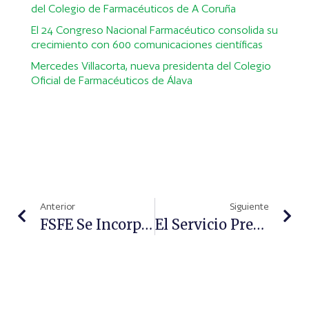
del Colegio de Farmacéuticos de A Coruña
El 24 Congreso Nacional Farmacéutico consolida su
crecimiento con 600 comunicaciones científicas
Mercedes Villacorta, nueva presidenta del Colegio
Oficial de Farmacéuticos de Álava
Anterior
Siguiente
FSFE Se Incorpora Como Entidad Socia De ICONG
El Servicio Prestado Por SIGRE Al Sector Farmacéutico Y A La Sociedad, Reconocido Por AENOR