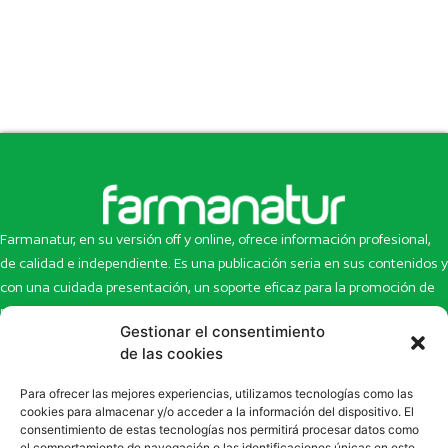
Farmanatur, en su versión off y online, ofrece información profesional,
de calidad e independiente. Es una publicación seria en sus contenidos y
con una cuidada presentación, un soporte eficaz para la promoción de
productos y novedades.
Gestionar el consentimiento
de las cookies
Inicio
Noticias
La revista
Entrevistas
Para ofrecer las mejores experiencias, utilizamos tecnologías como las
Newsletter
Artículos
cookies para almacenar y/o acceder a la información del dispositivo. El
Eco Multimedia
Escaparate
consentimiento de estas tecnologías nos permitirá procesar datos como
el comportamiento de navegación o las identificaciones únicas en este