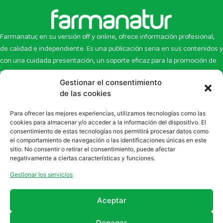
Farmanatur, en su versión off y online, ofrece información profesional,
de calidad e independiente. Es una publicación seria en sus contenidos y
con una cuidada presentación, un soporte eficaz para la promoción de
productos y novedades.
Gestionar el consentimiento
de las cookies
Inicio
Noticias
La revista
Entrevistas
Para ofrecer las mejores experiencias, utilizamos tecnologías como las
Newsletter
Artículos
cookies para almacenar y/o acceder a la información del dispositivo. El
Eco Multimedia
Escaparate
consentimiento de estas tecnologías nos permitirá procesar datos como
el comportamiento de navegación o las identificaciones únicas en este
Contacto
Enlaces de interés
sitio. No consentir o retirar el consentimiento, puede afectar
SUSCRÍBETE A NUESTRO NEWSLETTER
negativamente a ciertas características y funciones.
Puedes suscribirte a nuestro newsletter rellenando el formulario en
Gestionar los servicios
la sección de
Newsletter
Aceptar
Denegar