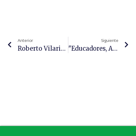
Anterior
Siguiente
Roberto Vilariño, Ganador De La Cuarta Edición De Los Premios Foro Atención Farmacéutica
"Educadores, Alumnos Y Padres Deberían Tener La Información Suficiente Para Tratar El Acoso Escolar", Iker Dios Oñativia, Enfermero, Especialista En Salud Mental