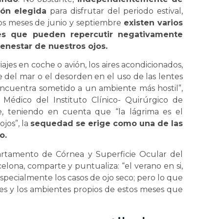
ión elegida
para disfrutar del periodo estival,
os meses de junio y septiembre
existen varios
es que pueden repercutir negativamente
ienestar de nuestros ojos.
ajes en coche o avión, los aires acondicionados,
tre del mar o el desorden en el uso de las lentes
encuentra sometido a un ambiente más hostil”,
r Médico del Instituto Clínico- Quirúrgico de
, teniendo en cuenta que “la lágrima es el
jos”, la
sequedad se erige como una de las
o.
artamento de Córnea y Superficie Ocular del
elona, comparte y puntualiza: “el verano en si,
specialmente los casos de ojo seco; pero lo que
nes y los ambientes propios de estos meses que