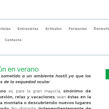
ticias
Entrevistas
Artículos
Farmacias
Dermofa
Contacto
mún en verano
 sometido a un ambiente hostil ya que los
s de la sequedad ocular
ano
es, para la gran mayoría,
sinónimo de
exión, relax y vacaciones
, sean
éstas en la
 la montaña o descubriendo nuevos lugares
undo
. No obstante,
independientemente de