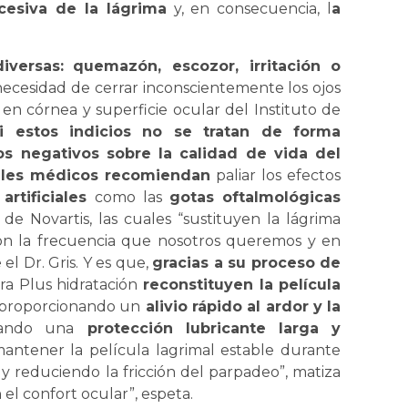
cesiva de la lágrima
y, en consecuencia, l
a
iversas:
quemazón, escozor, irritación o
necesidad de cerrar inconscientemente los ojos
 en córnea y superficie ocular del Instituto de
i estos indicios no se tratan de forma
os negativos sobre la calidad de vida del
ales médicos recomiendan
paliar los efectos
artificiales
como las
gotas oftalmológicas
n
de Novartis, las cuales “sustituyen la lágrima
con la frecuencia que nosotros queremos y en
l Dr. Gris. Y es que,
gracias a su proceso de
tra Plus hidratación
reconstituyen la película
 proporcionando un
alivio rápido al ardor y la
ando una
protección lubricante larga y
mantener la película lagrimal estable durante
y reduciendo la fricción del parpadeo”, matiza
n el confort ocular”, espeta.