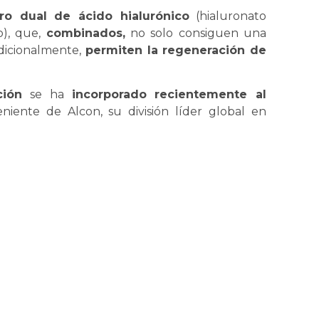
ro dual de ácido hialurónico
(hialuronato
o), que,
combinados,
no solo consiguen una
adicionalmente,
permiten la regeneración de
ción
se ha
incorporado recientemente al
eniente de Alcon, su división líder global en