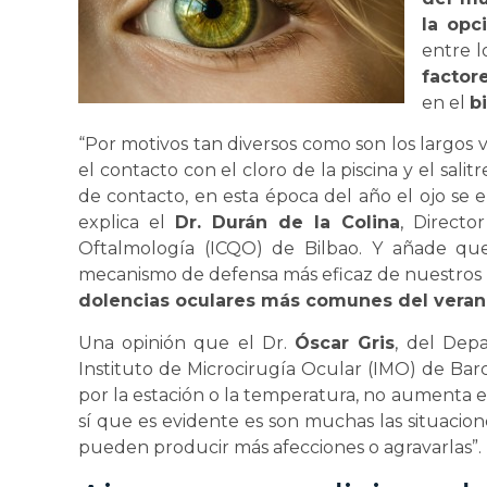
la opc
entre l
factor
en el
b
“Por motivos tan diversos como son los largos vi
el contacto con el cloro de la piscina y el sali
de contacto, en esta época del año el ojo se 
explica el
Dr. Durán de la Colina
, Directo
Oftalmología (ICQO) de Bilbao. Y añade que
mecanismo de defensa más eficaz de nuestros o
dolencias oculares más comunes del veran
Una opinión que el Dr.
Óscar Gris
, del Dep
Instituto de Microcirugía Ocular (IMO) de Barc
por la estación o la temperatura, no aumenta e
sí que es evidente es son muchas las situacio
pueden producir más afecciones o agravarlas”.