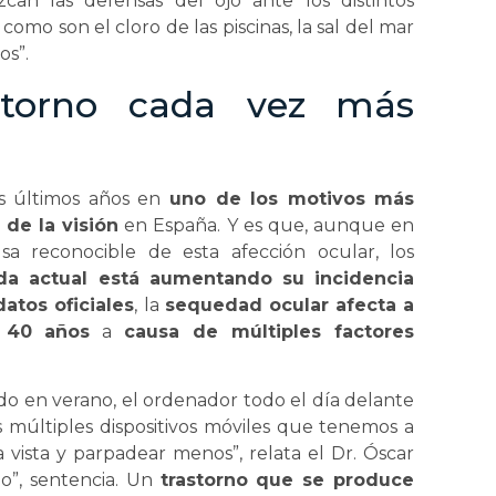
an las defensas del ojo ante los distintos
como son el cloro de las piscinas, la sal del mar
os”.
storno cada vez más
s últimos años en
uno de los motivos más
 de la visión
en España. Y es que, aunque en
a reconocible de esta afección ocular, los
ida actual está aumentando su incidencia
atos oficiales
, la
sequedad ocular afecta a
 40 años
a
causa de múltiples factores
ado en verano, el ordenador todo el día delante
los múltiples dispositivos móviles que tenemos a
a vista y parpadear menos”, relata el Dr. Óscar
do”, sentencia. Un
trastorno que se produce