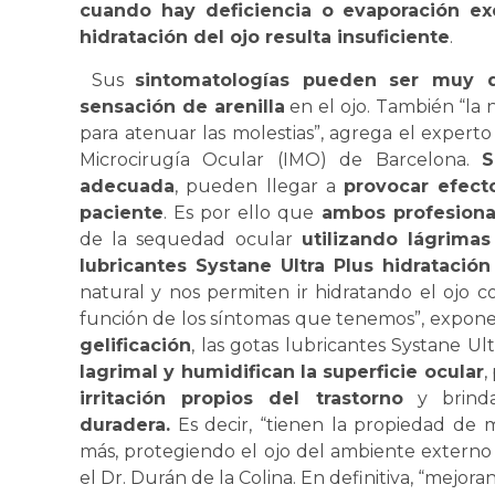
cuando hay deficiencia o evaporación ex
hidratación del ojo resulta insuficiente
.
Sus
sintomatologías pueden ser muy d
sensación de arenilla
en el ojo. También “la 
para atenuar las molestias”, agrega el experto
Microcirugía Ocular (IMO) de Barcelona.
S
adecuada
, pueden llegar a
provocar efect
paciente
. Es por ello que
ambos profesion
de la sequedad ocular
utilizando lágrimas 
lubricantes Systane Ultra Plus hidratació
natural y nos permiten ir hidratando el ojo 
función de los síntomas que tenemos”, expone e
gelificación
, las gotas lubricantes Systane Ul
lagrimal y humidifican la superficie ocular
,
irritación propios del trastorno
y brind
duradera.
Es decir, “tienen la propiedad de 
más, protegiendo el ojo del ambiente externo 
el Dr. Durán de la Colina. En definitiva, “mejora