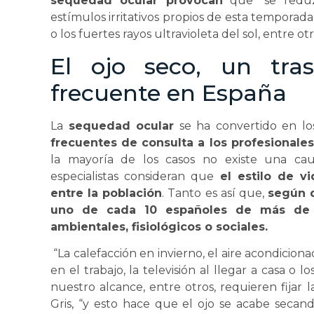
sequedad ocular provocan
que “se reduzc
estímulos irritativos propios de esta temporada 
o los fuertes rayos ultravioleta del sol, entre otr
El ojo seco, un tra
frecuente en España
La
sequedad ocular
se ha convertido en lo
frecuentes de consulta a los profesionales
la mayoría de los casos no existe una caus
especialistas consideran que
el estilo de v
entre la población
. Tanto es así que,
según d
uno de cada 10 españoles de más de
ambientales, fisiológicos o sociales.
“La calefacción en invierno, el aire acondicion
en el trabajo, la televisión al llegar a casa o 
nuestro alcance, entre otros, requieren fijar l
Gris, “y esto hace que el ojo se acabe secan