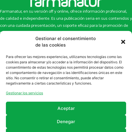
Farmanatur, en su versión off y online, ofrece información profesional,
de calidad e independiente. Es una publicación seria en sus contenidos y
con una cuidada presentación, un soporte eficaz para la promoción de
productos y novedades.
Gestionar el consentimiento
de las cookies
Inicio
Noticias
La revista
Entrevistas
Para ofrecer las mejores experiencias, utilizamos tecnologías como las
Newsletter
Artículos
cookies para almacenar y/o acceder a la información del dispositivo. El
Eco Multimedia
Escaparate
consentimiento de estas tecnologías nos permitirá procesar datos como
el comportamiento de navegación o las identificaciones únicas en este
Contacto
Enlaces de interés
sitio. No consentir o retirar el consentimiento, puede afectar
SUSCRÍBETE A NUESTRO NEWSLETTER
negativamente a ciertas características y funciones.
Puedes suscribirte a nuestro newsletter rellenando el formulario en
Gestionar los servicios
la sección de
Newsletter
Aceptar
Denegar