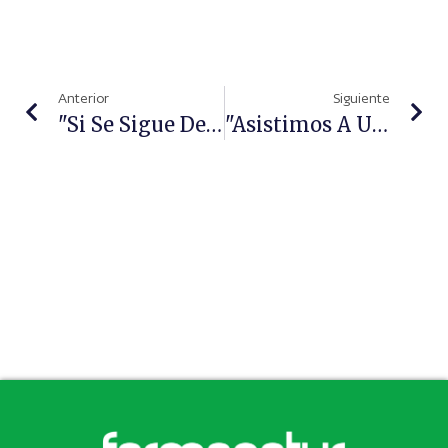
Anterior
Siguiente
"Si Se Sigue Debilitando A La Farmacia, Se Puede Poner En Riesgo La Sostenibilidad De Nuestro Modelo"
"Asistimos A Una Revolución De Los Tratamientos Biológicos Para La Psoriasis"